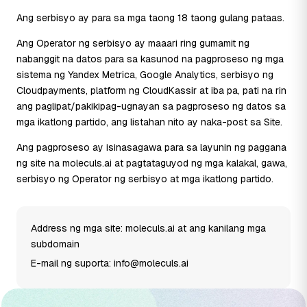
Ang serbisyo ay para sa mga taong 18 taong gulang pataas.
Ang Operator ng serbisyo ay maaari ring gumamit ng
nabanggit na datos para sa kasunod na pagproseso ng mga
sistema ng Yandex Metrica, Google Analytics, serbisyo ng
Cloudpayments, platform ng CloudKassir at iba pa, pati na rin
ang paglipat/pakikipag-ugnayan sa pagproseso ng datos sa
mga ikatlong partido, ang listahan nito ay naka-post sa Site.
Ang pagproseso ay isinasagawa para sa layunin ng paggana
ng site na moleculs.ai at pagtataguyod ng mga kalakal, gawa,
serbisyo ng Operator ng serbisyo at mga ikatlong partido.
Address ng mga site: moleculs.ai at ang kanilang mga
subdomain
E-mail ng suporta: info@moleculs.ai