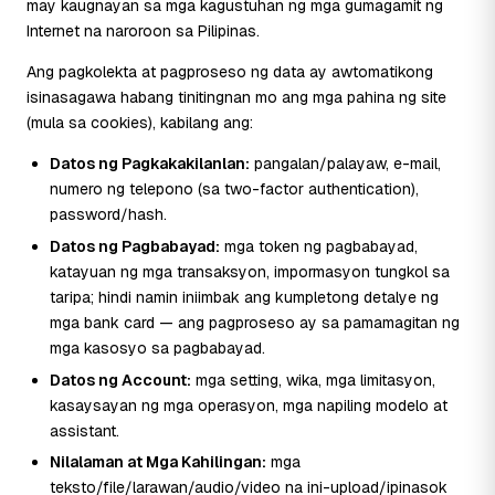
may kaugnayan sa mga kagustuhan ng mga gumagamit ng
Internet na naroroon sa Pilipinas.
Ang pagkolekta at pagproseso ng data ay awtomatikong
isinasagawa habang tinitingnan mo ang mga pahina ng site
(mula sa cookies), kabilang ang:
Datos ng Pagkakakilanlan:
pangalan/palayaw, e-mail,
numero ng telepono (sa two-factor authentication),
password/hash.
Datos ng Pagbabayad:
mga token ng pagbabayad,
katayuan ng mga transaksyon, impormasyon tungkol sa
taripa; hindi namin iniimbak ang kumpletong detalye ng
mga bank card — ang pagproseso ay sa pamamagitan ng
mga kasosyo sa pagbabayad.
Datos ng Account:
mga setting, wika, mga limitasyon,
kasaysayan ng mga operasyon, mga napiling modelo at
assistant.
Nilalaman at Mga Kahilingan:
mga
teksto/file/larawan/audio/video na ini-upload/ipinasok