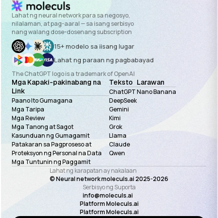
Lahat ng neural network para sa negosyo,
nilalaman, at pag-aaral — sa isang serbisyo
nang walang dose-dosenang subscription
15+ modelo sa iisang lugar
Lahat ng paraan ng pagbabayad
The ChatGPT logo is a trademark of OpenAI
Mga Kapaki-pakinabang na
Teksto
Larawan
Link
ChatGPT
Nano Banana
Paano Ito Gumagana
DeepSeek
Mga Taripa
Gemini
Mga Review
Kimi
Mga Tanong at Sagot
Grok
Kasunduan ng Gumagamit
Llama
Patakaran sa Pagproseso at
Claude
Proteksyon ng Personal na Data
Qwen
Mga Tuntunin ng Paggamit
Lahat ng karapatan ay nakalaan
© Neural network moleculs.ai 2025-
2026
Serbisyo ng Suporta
info@moleculs.ai
Platform Moleculs.ai
Platform Moleculs.ai