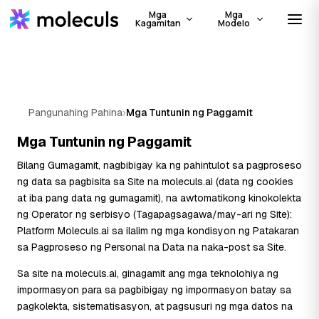
Mga
Mga
Kagamitan
Modelo
Pangunahing Pahina
›
Mga Tuntunin ng Paggamit
Mga Tuntunin ng Paggamit
Bilang Gumagamit, nagbibigay ka ng pahintulot sa pagproseso
ng data sa pagbisita sa Site na moleculs.ai (data ng cookies
at iba pang data ng gumagamit), na awtomatikong kinokolekta
ng Operator ng serbisyo (Tagapagsagawa/may-ari ng Site):
Platform Moleculs.ai sa ilalim ng mga kondisyon ng Patakaran
sa Pagproseso ng Personal na Data na naka-post sa Site.
Sa site na moleculs.ai, ginagamit ang mga teknolohiya ng
impormasyon para sa pagbibigay ng impormasyon batay sa
pagkolekta, sistematisasyon, at pagsusuri ng mga datos na