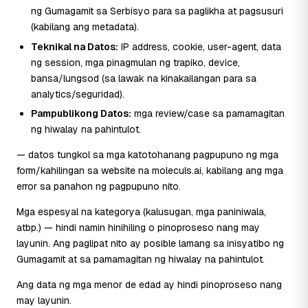
ng Gumagamit sa Serbisyo para sa paglikha at pagsusuri
(kabilang ang metadata).
Teknikal na Datos:
IP address, cookie, user-agent, data
ng session, mga pinagmulan ng trapiko, device,
bansa/lungsod (sa lawak na kinakailangan para sa
analytics/seguridad).
Pampublikong Datos:
mga review/case sa pamamagitan
ng hiwalay na pahintulot.
— datos tungkol sa mga katotohanang pagpupuno ng mga
form/kahilingan sa website na moleculs.ai, kabilang ang mga
error sa panahon ng pagpupuno nito.
Mga espesyal na kategorya (kalusugan, mga paniniwala,
atbp.) — hindi namin hinihiling o pinoproseso nang may
layunin. Ang paglipat nito ay posible lamang sa inisyatibo ng
Gumagamit at sa pamamagitan ng hiwalay na pahintulot.
Ang data ng mga menor de edad ay hindi pinoproseso nang
may layunin.