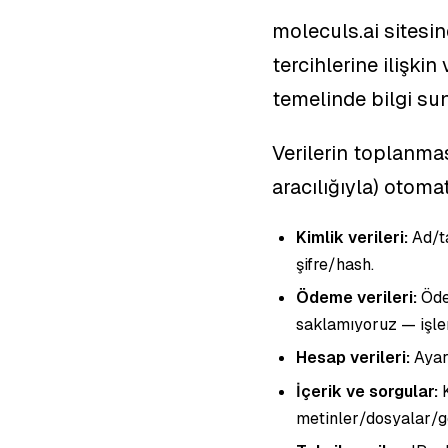
moleculs.ai sitesin
tercihlerine ilişkin
temelinde bilgi sun
Verilerin toplanmas
aracılığıyla) otoma
Kimlik verileri:
Ad/ta
şifre/hash.
Ödeme verileri:
Ödem
saklamıyoruz — işlem
Hesap verileri:
Ayarl
İçerik ve sorgular:
metinler/dosyalar/gö