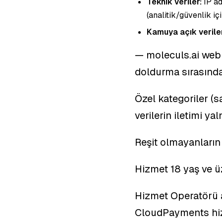
Teknik veriler:
IP ad
(analitik/güvenlik iç
Kamuya açık veriler
— moleculs.ai web 
doldurma sırasında
Özel kategoriler (s
verilerin iletimi ya
Reşit olmayanların 
Hizmet 18 yaş ve üze
Hizmet Operatörü a
CloudPayments hizm