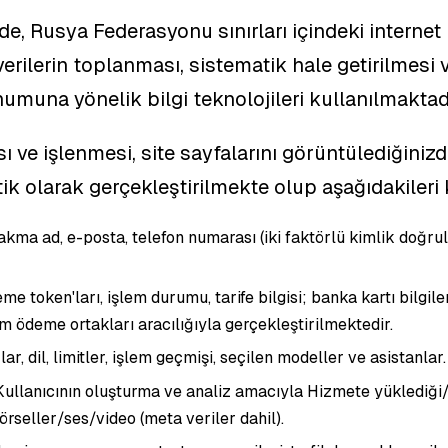
de, Rusya Federasyonu sınırları içindeki internet 
 verilerin toplanması, sistematik hale getirilmesi 
umuna yönelik bilgi teknolojileri kullanılmaktadı
ı ve işlenmesi, site sayfalarını görüntülediğinizd
tik olarak gerçekleştirilmekte olup aşağıdakiler
kma ad, e-posta, telefon numarası (iki faktörlü kimlik doğrul
e token'ları, işlem durumu, tarife bilgisi; banka kartı bilgile
 ödeme ortakları aracılığıyla gerçekleştirilmektedir.
ar, dil, limitler, işlem geçmişi, seçilen modeller ve asistanlar.
Kullanıcının oluşturma ve analiz amacıyla Hizmete yüklediği/
rseller/ses/video (meta veriler dahil).