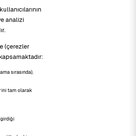
kullanıcılarının
ve analizi
r.
e (çerezler
i kapsamaktadır:
ama sırasında),
rini tam olarak
girdiği