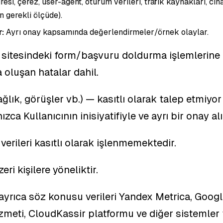
resi, çerez, user-agent, oturum verileri, trafik kaynakları, cih
in gerekli ölçüde).
:
Ayrı onay kapsamında değerlendirmeler/örnek olaylar.
sitesindeki form/başvuru doldurma işlemlerine ili
 oluşan hatalar dahil.
ağlık, görüşler vb.) — kasıtlı olarak talep etmiyo
lnızca Kullanıcının inisiyatifiyle ve ayrı bir ona
verileri kasıtlı olarak işlenmemektedir.
ri kişilere yöneliktir.
yrıca söz konusu verileri Yandex Metrica, Googl
eti, CloudKassir platformu ve diğer sistemler 