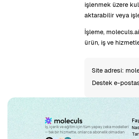
işlenmek üzere kull
aktarabilir veya işl
İşleme, moleculs.ai
ürün, iş ve hizmetl
Site adresi: mole
Destek e-postas
Fay
İş, içerik ve eğitim için tüm yapay zeka modelleri
Nası
— tek bir hizmette, onlarca abonelik olmadan
Tar