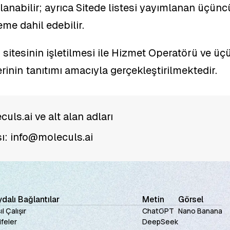
anabilir; ayrıca Sitede listesi yayımlanan üçüncü 
eme dahil edebilir.
 sitesinin işletilmesi ile Hizmet Operatörü ve üç
erinin tanıtımı amacıyla gerçekleştirilmektedir.
culs.ai ve alt alan adları
ı: info@moleculs.ai
dalı Bağlantılar
Metin
Görsel
l Çalışır
ChatGPT
Nano Banana
ifeler
DeepSeek