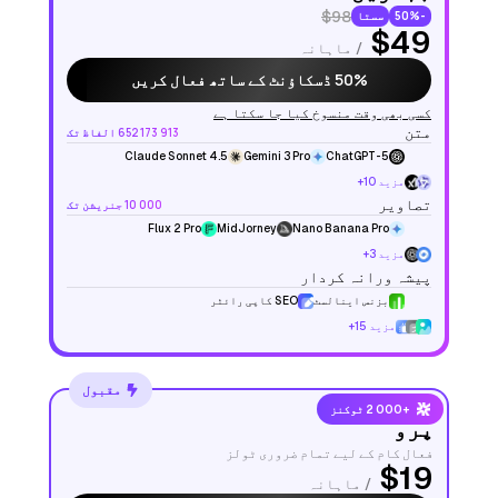
$98
-50%
سستا
$49
/ ماہانہ
50% ڈسکاؤنٹ کے ساتھ فعال کریں
کسی بھی وقت منسوخ کیا جا سکتا ہے
متن
652 173 913 الفاظ تک
Claude Sonnet 4.5
Gemini 3 Pro
ChatGPT-5
مزید 10+
تصاویر
10 000 جنریشن تک
Flux 2 Pro
MidJorney
Nano Banana Pro
مزید 3+
پیشہ ورانہ کردار
بزنس اینالسٹ
SEO کاپی رائٹر
مزید 15+
مقبول
+2 000 ٹوکنز
پرو
فعال کام کے لیے تمام ضروری ٹولز
$19
/ ماہانہ