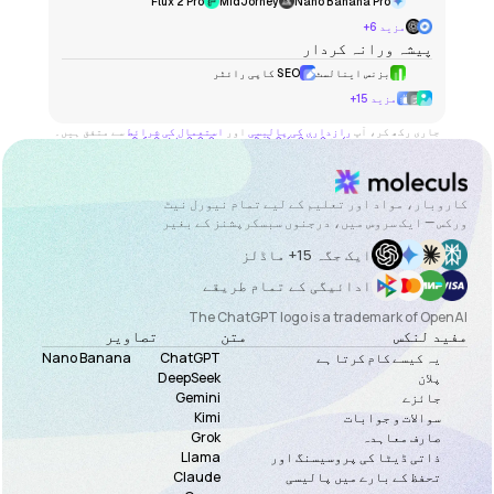
Flux 2 Pro
MidJorney
Nano Banana Pro
مزید 6+
پیشہ ورانہ کردار
بزنس اینالسٹ
SEO کاپی رائٹر
مزید 15+
جاری رکھ کر، آپ
اور
سے متفق ہیں۔
رازداری کی پالیسی
استعمال کی شرائط
کاروبار، مواد اور تعلیم کے لیے تمام نیورل نیٹ
ورکس — ایک سروس میں، درجنوں سبسکرپشنز کے بغیر
ایک جگہ 15+ ماڈلز
ادائیگی کے تمام طریقے
The ChatGPT logo is a trademark of OpenAI
مفید لنکس
متن
تصاویر
یہ کیسے کام کرتا ہے
ChatGPT
Nano Banana
پلان
DeepSeek
جائزے
Gemini
سوالات و جوابات
Kimi
صارف معاہدہ
Grok
ذاتی ڈیٹا کی پروسیسنگ اور
Llama
تحفظ کے بارے میں پالیسی
Claude