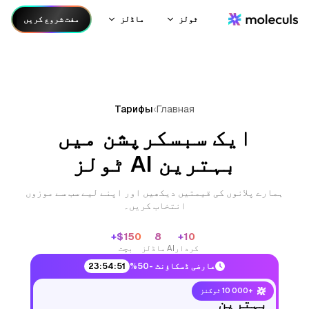
ٹولز
ماڈلز
مفت شروع کریں
Тарифы
›
Главная
ایک سبسکرپشن میں
بہترین AI ٹولز
ہمارے پلانوں کی قیمتیں دیکھیں اور اپنے لیے سب سے موزوں
انتخاب کریں۔
$150+
8
10+
کردار
AI ماڈلز
بچت
عارضی ڈسکاؤنٹ -50%
23:54:51
+10 000 ٹوکنز
بہترین