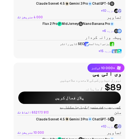
Claude Sonnet 4.5
Gemini 3 Pro
ChatGPT-5
مزید 10+
تصاویر
4 000 جنریشن تک
Flux 2 Pro
MidJorney
Nano Banana Pro
مزید 6+
پیشہ ورانہ کردار
بزنس اینالسٹ
SEO کاپی رائٹر
مزید 15+
+10 000 ٹوکنز
وی آئی پی
نیورل نیٹ ورکس کی لامحدود صلاحیتیں
$89
/ ماہانہ
پلان فعال کریں
کسی بھی وقت منسوخ کیا جا سکتا ہے
متن
652 173 913 الفاظ تک
Claude Sonnet 4.5
Gemini 3 Pro
ChatGPT-5
مزید 10+
تصاویر
10 000 جنریشن تک