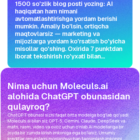
1500 so'zlik blog posti yozing: AI
haqiqatan ham nimani
avtomatlashtirishga yordam berishi
mumkin. Amaliy bo'lsin, ortiqcha
maqtovlarsiz — marketing va
mijozlarga yordam ko'rsatish bo'yicha
misollar qo'shing. Oxirida 7 punktdan
iborat tekshirish ro'yxati bilan
yakunlang."
Nima uchun Moleculs.ai
alohida ChatGPT obunasidan
qulayroq?
ChatGPT obunasi sizni faqat bitta modelga bog'lab qo'yadi.
Moleculs.ai bilan siz GPT-5, Gemini, Claude, DeepSeek va
matn, rasm, video va ovoz uchun o'nlab AI modellariga bir
joyda bir zumda kirish imkoniga ega bo'lasiz. Umumiy
kreditlar resurslarni moslashuvchan taqsimlash imkonini