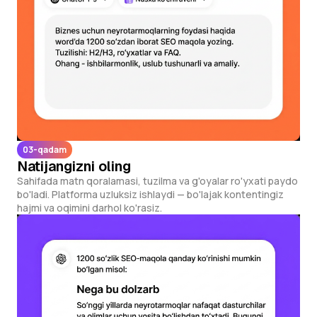
03-qadam
Natijangizni oling
Sahifada matn qoralamasi, tuzilma va g'oyalar ro'yxati paydo
bo'ladi. Platforma uzluksiz ishlaydi — bo'lajak kontentingiz
hajmi va oqimini darhol ko'rasiz.