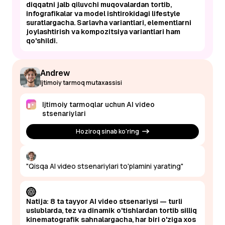
diqqatni jalb qiluvchi muqovalardan tortib,
infografikalar va model ishtirokidagi lifestyle
suratlargacha. Sarlavha variantlari, elementlarni
joylashtirish va kompozitsiya variantlari ham
qo'shildi.
Andrew
Ijtimoiy tarmoq mutaxassisi
Ijtimoiy tarmoqlar uchun AI video
stsenariylari
Hoziroq sinab ko'ring
"Qisqa AI video stsenariylari to'plamini yarating"
Natija: 8 ta tayyor AI video stsenariysi — turli
uslublarda, tez va dinamik o'tishlardan tortib silliq
kinematografik sahnalargacha, har biri o'ziga xos