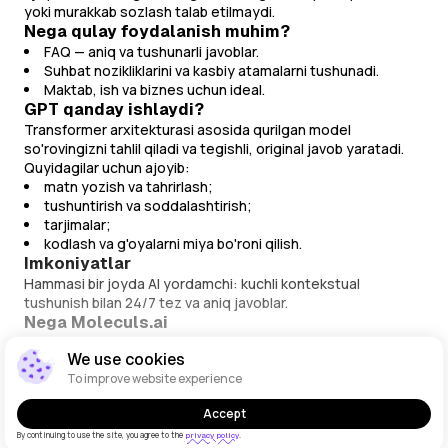
yoki murakkab sozlash talab etilmaydi.
Nega qulay foydalanish muhim?
FAQ — aniq va tushunarli javoblar.
Suhbat nozikliklarini va kasbiy atamalarni tushunadi.
Maktab, ish va biznes uchun ideal.
GPT qanday ishlaydi?
Transformer arxitekturasi asosida qurilgan model
so'rovingizni tahlil qiladi va tegishli, original javob yaratadi.
Quyidagilar uchun ajoyib:
matn yozish va tahrirlash;
tushuntirish va soddalashtirish;
tarjimalar;
kodlash va g'oyalarni miya bo'roni qilish.
Imkoniyatlar
Hammasi bir joyda AI yordamchi: kuchli kontekstual
tushunish bilan 24/7 tez va aniq javoblar.
Nega Moleculs.ai
To'liq til qo'llab-quvvatlashi va kontekstni tushunish.
We use cookies
Onlayn ishlaydi.
To improve website experience
Ehtiyojlaringizga moslashtirilgan eng so'nggi GPT
modellari.
To'liq matnni ko'rsatish
Accept
Murakkab so'rovlar uchun ham tezkor javoblar.
Bepul kirish va yagona interfeys.
By continuing to use the site, you agree to the
.
privacy policy