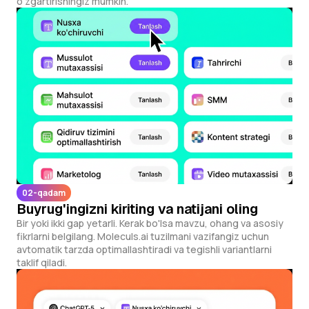
o'zgartirishingiz mumkin.
02-qadam
Buyrug'ingizni kiriting va natijani oling
Bir yoki ikki gap yetarli. Kerak bo'lsa mavzu, ohang va asosiy
fikrlarni belgilang. Moleculs.ai tuzilmani vazifangiz uchun
avtomatik tarzda optimallashtiradi va tegishli variantlarni
taklif qiladi.