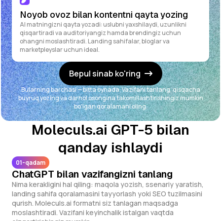
Noyob ovoz bilan kontentni qayta yozing
AI matningizni qayta yozadi: uslubni yaxshilaydi, uzunlikni
qisqartiradi va auditoriyangiz hamda brendingiz uchun
ohangni moslashtiradi. Landing sahifalar, bloglar va
marketpleyslar uchun ideal.
Bepul sinab ko'ring
Bularning barchasi — bitta oynada. Vazifani tanlang, qisqacha
buyruq yozing va darhol osongina takomillashtirishingiz mumkin
bo'lgan qoralamani oling.
Moleculs.ai GPT-5 bilan
qanday ishlaydi
01-qadam
ChatGPT bilan vazifangizni tanlang
Nima kerakligini hal qiling: maqola yozish, ssenariy yaratish,
landing sahifa qoralamasini tayyorlash yoki SEO tuzilmasini
qurish. Moleculs.ai formatni siz tanlagan maqsadga
moslashtiradi. Vazifani keyinchalik istalgan vaqtda