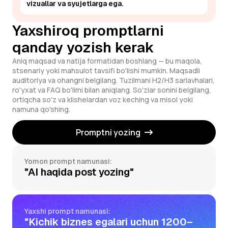
vizuallar va syujetlarga ega.
Yaxshiroq promptlarni
qanday yozish kerak
Aniq maqsad va natija formatidan boshlang — bu maqola,
stsenariy yoki mahsulot tavsifi bo'lishi mumkin. Maqsadli
auditoriya va ohangni belgilang. Tuzilmani H2/H3 sarlavhalari,
ro'yxat va FAQ bo'limi bilan aniqlang. So'zlar sonini belgilang,
ortiqcha so'z va klishelardan voz keching va misol yoki
namuna qo'shing.
Promptni yozing
Yomon prompt namunasi:
"AI haqida post yozing"
Yaxshi prompt namunasi:
"Kichik biznes egalari uchun 1200–