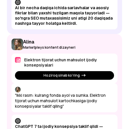
AI bir necha daqiqa ichida sarlavhalar va asosiy
fikrlar bilan yaxshi tuzilgan maqola tayyorladi —
so'ngra SEO mutaxassisimiz uni atigi 20 daqiqada
nashrga tayyor holatga keltirdi.
Alina
Marketpleys kontent dizayneri
Elektron tijorat uchun mahsulot ijodiy
konsepsiyalari
Hoziroq sinab ko'ring
"Ikki rasm: kulrang fonda ayol va sumka. Elektron
tijorat uchun mahsulot kartochkasiga ijodiy
konsepsiyalar taklif qiling"
ChatGPT 7 ta ijodiy konsepsiya taklif qildi —