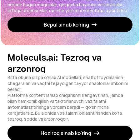
beradi: bugun maqolalar, qisqacha bayonlar va tarjimalar;
ertaga stsenariylar, rasmlar yoki matnni nutqqa aylantirish.
Bepul sinab ko'ring
Moleculs.ai: Tezroq va
arzonroq
Bitta obuna sizga o'nlab AI modellari, shaffof foydalanish
chegaralari va vaqtni tejaydigan tayyor shablonlar imkonini
beradi.
Platforma kontent ishlab chiqarishni kengaytirish, jamoa
bilan hamkorlik qilish va takrorlanuvchi vazifalarni
avtomatlashtirishga yordam beradi — qo'shimcha
xarajatlarsiz. Bu alohida vositalarni birlashtirishdan ko'ra
tezroq, sodda va arzonroqdir.
Hoziroq sinab ko'ring