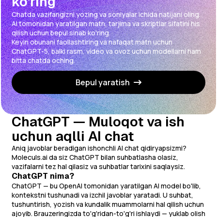
ko'ring
Chatda vazifangizni yozing va soniyalar ichida natijani oling.
AI tomonidan yaratilgan matn, tarjima va skriptlar sifatini his
qilish uchun bepul sinab ko'ring.
Keyin obunani faollashtiring va nafaqat matn uchun
ChatGPT-5, balki rasm, video va ovoz uchun modellarni ham
bitta chatda oching.
Bepul yaratish
ChatGPT — Muloqot va ish
uchun aqlli AI chat
Aniq javoblar beradigan ishonchli AI chat qidiryapsizmi?
Moleculs.ai da siz ChatGPT bilan suhbatlasha olasiz,
vazifalarni tez hal qilasiz va suhbatlar tarixini saqlaysiz.
ChatGPT nima?
ChatGPT — bu OpenAI tomonidan yaratilgan AI model bo'lib,
kontekstni tushunadi va izchil javoblar yaratadi. U suhbat,
tushuntirish, yozish va kundalik muammolarni hal qilish uchun
ajoyib. Brauzeringizda to'g'ridan-to'g'ri ishlaydi — yuklab olish