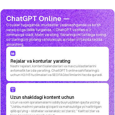
ChatGPT Online —
G'oyalar tugaganda, muddatlar yaqinlashganda va bo'sh
varaq sizga tikilib turganda — ChatGPT vazifani o'z
zimmasiga oladi. Matn yarating, fikrlaringizni tartibga soling,
so'zlaringizni jilolang va Moleculs.ai rollari o'rtasida tezda
almashing.
Rejalar va konturlar yarating
Nashr rejalari, kontent kalendarlari va mavzu klasterlarini
avtomatik tarzda yarating. ChatGPT 5 online sahifalaringiz
uchun H2/H3 tuzilmalari va SEO FAQ bo'limlarini tezda quradi.
Uzun shakldagi kontent uchun
Uzun va xom qoralamalarni oddiy buyruq bilan qayta yozing:
"Ushbu matnni yanada qiziqarli va mahsulotga yo'naltirilgan
qilib qo'ying — klishelar va keraksiz so'zlarsiz." Kalit so'zlar va