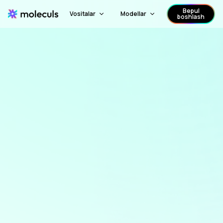
Bepul
Vositalar
Modellar
boshlash