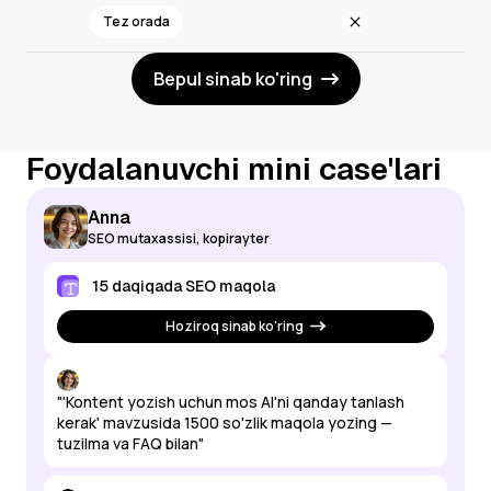
Tez orada
Bepul sinab ko'ring
Foydalanuvchi mini case'lari
Anna
SEO mutaxassisi, kopirayter
15 daqiqada SEO maqola
Hoziroq sinab ko'ring
"'Kontent yozish uchun mos AI'ni qanday tanlash
kerak' mavzusida 1500 so'zlik maqola yozing —
tuzilma va FAQ bilan"