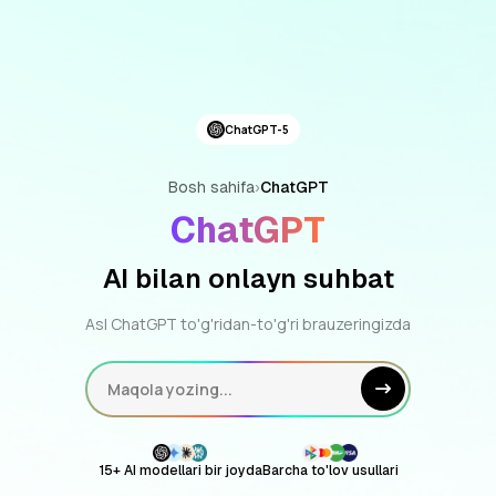
ChatGPT-5
Bosh sahifa
›
ChatGPT
ChatGPT
AI bilan onlayn suhbat
Asl ChatGPT to'g'ridan-to'g'ri brauzeringizda
Maqola yozing...
15+ AI modellari bir joyda
Barcha to'lov usullari