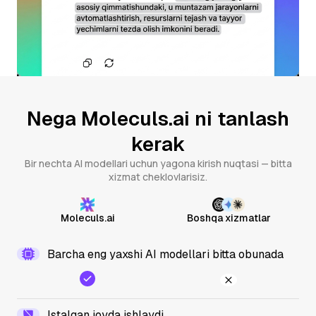
Nega Moleculs.ai ni tanlash
kerak
Bir nechta AI modellari uchun yagona kirish nuqtasi — bitta
xizmat cheklovlarisiz.
Moleculs.ai
Boshqa xizmatlar
Barcha eng yaxshi AI modellari bitta obunada
Istalgan joyda ishlaydi