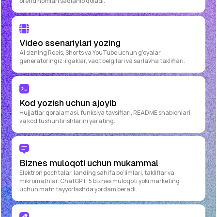
brend nomlari saqlanib qoladi.
Video ssenariylari yozing
AI sizning Reels, Shorts va YouTube uchun g'oyalar
generatoringiz: ilgaklar, vaqt belgilari va sarlavha takliflari.
Kod yozish uchun ajoyib
Hujjatlar qoralamasi, funksiya tavsiflari, README shablonlari
va kod tushuntirishlarini yarating.
Biznes muloqoti uchun mukammal
Elektron pochtalar, landing sahifa bo'limlari, takliflar va
mikromatnlar. ChatGPT-5 biznes muloqoti yoki marketing
uchun matn tayyorlashda yordam beradi.