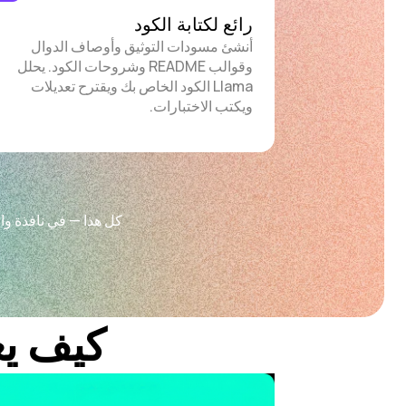
رائع لكتابة الكود
أنشئ مسودات التوثيق وأوصاف الدوال
وقوالب README وشروحات الكود. يحلل
Llama الكود الخاص بك ويقترح تعديلات
ويكتب الاختبارات.
كل هذا — في نافذة وا
كيف يعمل eculs.ai