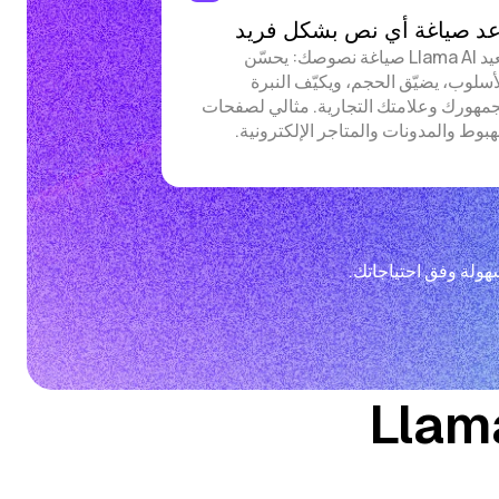
عد صياغة أي نص بشكل فريد
يعيد Llama AI صياغة نصوصك: يحسّن
أسلوب، يضيّق الحجم، ويكيّف النبرة
مهورك وعلامتك التجارية. مثالي لصفحات
هبوط والمدونات والمتاجر الإلكترونية.
هولة وفق احتياجاتك.