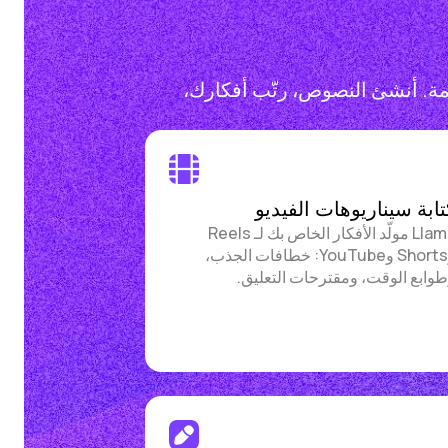
، والمواعيد النهائية تقترب، وتجد نفسك أمام صفحة فارغة — يتولى Llama المهمة. أنشئ النصوص، رتّب أفكارك،
تابة سيناريوهات الفيديو
Llama مولّد الأفكار الخاص بك لـ Reels
وShorts وYouTube: خطافات الجذب،
وابع الوقت، ومقترحات التعليق.