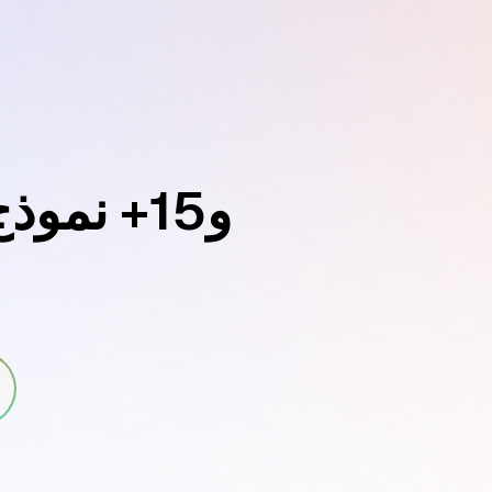
و15+ نموذج ذكاء اصطناعي في دردشة واحدة