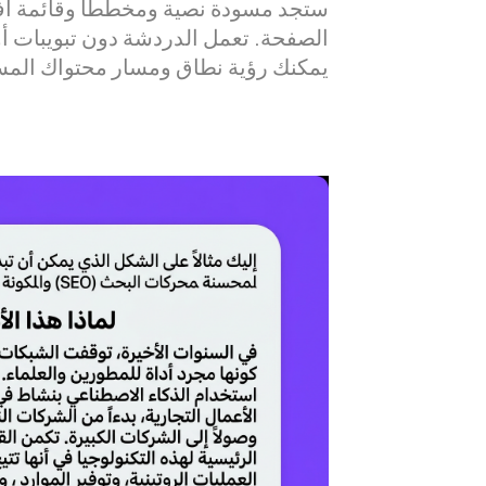
ستجد مسودة نصية ومخططاً وقائمة أف
الصفحة. تعمل الدردشة دون تبويبات أو
يمكنك رؤية نطاق ومسار محتواك المس