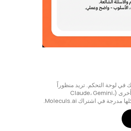
 في لوحة التحكم. تريد منظوراً
مختلفاً؟ انتقل إلى نماذج أخرى (Claude، Gemini،