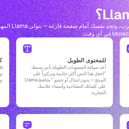
حين تنفد الأفكار
للمحتوى الطويل
ك
أعد صياغة المسودات الطويلة بأمر بسيط:
كل
"اجعل هذا النص أكثر جاذبية وتركيزاً على
المنتج — بدون ابتذال أو حشو." يحافظ Llama
وط
على كلماتك المفتاحية وأسماء علامتك
التجارية.