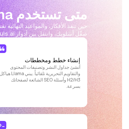
متى تستخدم Llama؟
صقّل أسلوبك، وانتقل بين أدوار Moleculs.ai في أي وقت.
إنشاء خطط ومخططات
أنشئ جداول النشر وتصنيفات المحتوى
والتقاويم التحريرية تلقائياً. يبني Llama هيا
H2/H3 وأسئلة SEO الشائعة لصفحاتك
بسرعة.