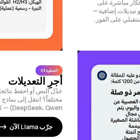
كار مباشرة على
 تبديلات إضافية —
تقبلي على الفور.
الخطوة 03
أجرِ التعديلات
عدّل النص أو احفظ نتائجك
DeepSeek، Qwen) — كلها مدرجة في اشتراك Moleculs.ai.
جرّب Llama الآن