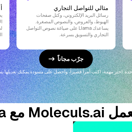
مثالي للتواصل التجاري
أ
رسائل البريد الإلكتروني، وكتل صفحات
الهبوط، والعروض، والنصوص المصغرة.
ال
يساعدك Llama على صياغة نصوص التواصل
لج
التجاري والتسويق بسرعة.
ال
جرّب مجاناً
حدة. اختر مهمة، اكتب أمراً قصيراً، واحصل على مسودة يمكنك تعديلها بس
Mol مع Llama