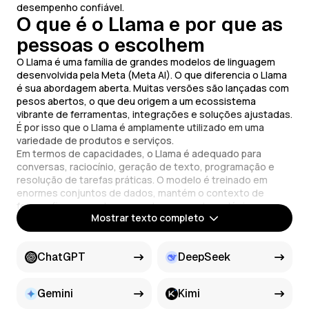
desempenho confiável.
O que é o Llama e por que as
pessoas o escolhem
O Llama é uma família de grandes modelos de linguagem
desenvolvida pela Meta (Meta AI). O que diferencia o Llama
é sua abordagem aberta. Muitas versões são lançadas com
pesos abertos, o que deu origem a um ecossistema
vibrante de ferramentas, integrações e soluções ajustadas.
É por isso que o Llama é amplamente utilizado em uma
variedade de produtos e serviços.
Em termos de capacidades, o Llama é adequado para
conversas, raciocínio, geração de texto, programação e
resolução de tarefas práticas. O modelo é treinado em
enormes conjuntos de dados, mantém o contexto de
forma eficaz e produz respostas coerentes e lógicas.
Llama — IA Multilíngue
Mostrar texto completo
Historicamente, a maioria dos modelos de linguagem tinha
melhor desempenho em inglês. O Llama lida com múltiplos
ChatGPT
DeepSeek
idiomas com facilidade, compreendendo corretamente
nuances, estilo, terminologia e contexto.
A interface de chat do Llama permite:
Gemini
Kimi
escrever prompts de forma natural, com suas próprias