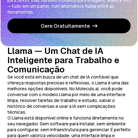
para texto, mas também modelos para imagens, vídeo e voz
— tudo em um painel, com alternância fluida entre as
ferramentas.
Gere Gratuitamente
Llama — Um Chat de IA
Inteligente para Trabalho e
Comunicação
Se você está em busca de um chat de IA confiável que
ofereça respostas precisas e reflexivas, o Llama é uma das
melhores opções disponíveis. No Moleculs.ai, você pode
conversar com o modelo Llama por meio de uma interface
limpa, resolver tarefas de trabalho e estudo, salvar o
histórico de conversas e usar a IA sem complicações
técnicas.
O Llama está disponível online e funciona diretamente no
seu navegador. Sem software para instalar, sem ambiente
para configurar, sem infraestrutura para gerenciar. É perfeito
para quem valoriza velocidade, uma interface limpa e