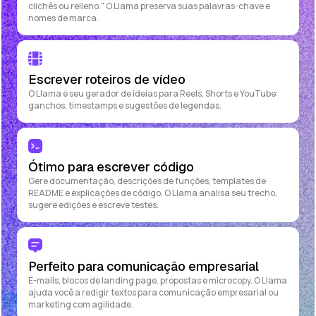
clichês ou relleno." O Llama preserva suas palavras-chave e
nomes de marca.
Escrever roteiros de vídeo
O Llama é seu gerador de ideias para Reels, Shorts e YouTube:
ganchos, timestamps e sugestões de legendas.
Ótimo para escrever código
Gere documentação, descrições de funções, templates de
README e explicações de código. O Llama analisa seu trecho,
sugere edições e escreve testes.
Perfeito para comunicação empresarial
E-mails, blocos de landing page, propostas e microcopy. O Llama
ajuda você a redigir textos para comunicação empresarial ou
marketing com agilidade.