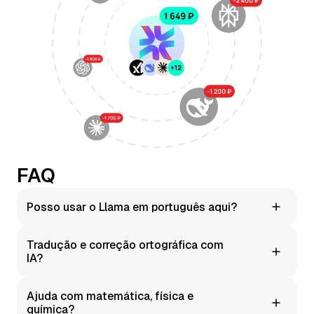
FAQ
Posso usar o Llama em português aqui?
Sim. O Moleculs.ai permite usar o Llama imediatamente
Tradução e correção ortográfica com
— sem configurações adicionais.
IA?
Sim. Há prompts integrados para tradução, paráfrase e
Ajuda com matemática, física e
correção de erros.
química?