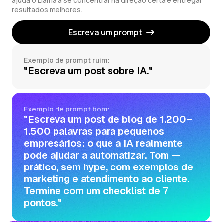
ajuda o Llama a se concentrar na direção certa e entregar
resultados melhores.
Escreva um prompt
Exemplo de prompt ruim:
"Escreva um post sobre IA."
Exemplo de prompt bom:
"Escreva um post de blog de 1.200–
1.500 palavras para pequenos
empresários: o que a IA realmente
pode ajudar a automatizar. Tom —
prático, sem hype, com exemplos de
marketing e atendimento ao cliente.
Termine com um checklist de 7
pontos."