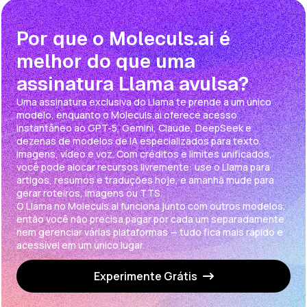
Por que o Moleculs.ai é
melhor do que uma
assinatura Llama avulsa?
Uma assinatura exclusiva do Llama te prende a um único
modelo, enquanto o Moleculs.ai oferece acesso
instantâneo ao GPT-5, Gemini, Claude, DeepSeek e
dezenas de modelos de IA especializados para texto,
imagens, vídeo e voz. Com créditos e limites unificados,
você pode alocar recursos livremente: use o Llama para
artigos, resumos e traduções hoje, e amanhã mude para
gerar roteiros, imagens ou TTS.
O Llama no Moleculs.ai funciona junto com outros modelos,
então você não precisa pagar por cada um separadamente
nem gerenciar várias plataformas — tudo fica mais rápido e
acessível em um único lugar.
Experimente Grátis