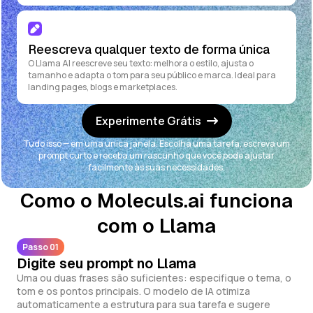
Reescreva qualquer texto de forma única
O Llama AI reescreve seu texto: melhora o estilo, ajusta o
tamanho e adapta o tom para seu público e marca. Ideal para
landing pages, blogs e marketplaces.
Experimente Grátis
Tudo isso — em uma única janela. Escolha uma tarefa, escreva um
prompt curto e receba um rascunho que você pode ajustar
facilmente às suas necessidades.
Como o Moleculs.ai funciona
com o Llama
Passo 01
Digite seu prompt no Llama
Uma ou duas frases são suficientes: especifique o tema, o
tom e os pontos principais. O modelo de IA otimiza
automaticamente a estrutura para sua tarefa e sugere