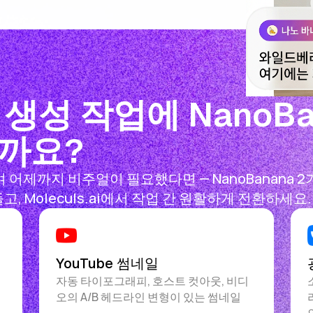
성 작업에 NanoBan
까요?
어제까지 비주얼이 필요했다면 — NanoBanana
고, Moleculs.ai에서 작업 간 원활하게 전환하세요.
YouTube 썸네일
자동 타이포그래피, 호스트 컷아웃, 비디
오의 A/B 헤드라인 변형이 있는 썸네일