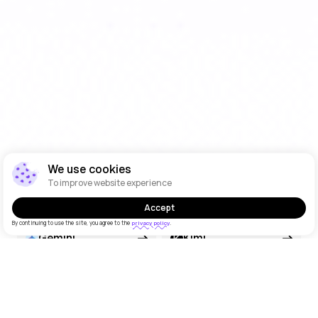
We use cookies
나에게 맞는 모델을 선택하세요
To improve website experience
ChatGPT
DeepSeek
Accept
By continuing to use the site, you agree to the
.
privacy policy
Gemini
Kimi
Grok
Llama
Claude
Qwen