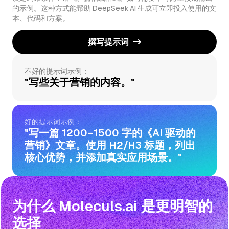
的示例。这种方式能帮助 DeepSeek AI 生成可立即投入使用的文
本、代码和方案。
撰写提示词
不好的提示词示例：
"写些关于营销的内容。"
好的提示词示例：
"写一篇 1200–1500 字的《AI 驱动的
营销》文章。使用 H2/H3 标题，列出
核心优势，并添加真实应用场景。"
为什么 Moleculs.ai 是更明智的
选择