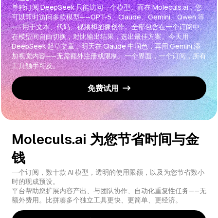
单独订阅 DeepSeek 只能访问一个模型。而在 Moleculs.ai，您
可以即时访问多款模型——GPT-5、Claude、Gemini、Qwen 等
——用于文本、代码、视频和图像创作。全部包含在一个订阅中。
在模型间自由切换，对比输出结果，选出最佳方案。今天用
DeepSeek 起草文章，明天在 Claude 中润色，再用 Gemini 添
加视觉内容——无需额外注册或限制。一个界面，一个订阅，所有
工具触手可及。
免费试用
Moleculs.ai 为您节省时间与金
钱
一个订阅，数十款 AI 模型，透明的使用限额，以及为您节省数小
时的现成预设。
平台帮助您扩展内容产出、与团队协作、自动化重复性任务——无
额外费用。比拼凑多个独立工具更快、更简单、更经济。