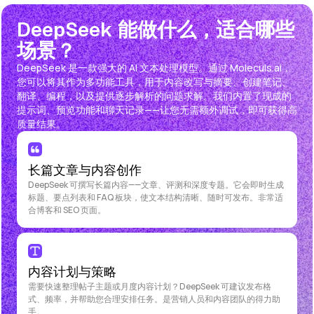
DeepSeek 能做什么，适合哪些
场景？
DeepSeek 是一款强大的 AI 文本处理模型。通过 Moleculs.ai，
您可以将其作为多功能工具，用于内容改写与摘要、创建笔记、
翻译、编程，以及提供逐步解析的问题求解。我们内置了现成的
提示词、预览功能和聊天记录——让您无需额外调试，即可获得高
质量结果。
长篇文章与内容创作
DeepSeek 可撰写长篇内容——文章、评测和深度专题。它会即时生成
标题、要点列表和 FAQ 板块，使文本结构清晰、随时可发布。非常适
合博客和 SEO 页面。
内容计划与策略
需要快速整理帖子主题或月度内容计划？DeepSeek 可建议发布格
式、频率，并帮助您合理安排任务。是营销人员和内容团队的得力助
手。