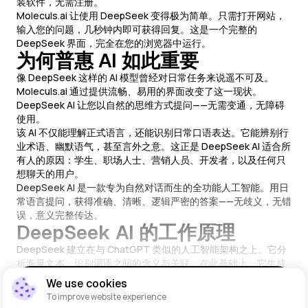
装软件，无需注册。
Moleculs.ai 让使用 DeepSeek 变得极为简单。只需打开网站，
输入您的问题，几秒钟内即可获得回复。这是一个完整的
DeepSeek 界面，完全在您的浏览器中运行。
为何普惠 AI 如此重要
像 DeepSeek 这样的 AI 模型曾经对日常任务来说遥不可及。
Moleculs.ai 通过提供流畅、易用的界面改变了这一现状。
DeepSeek AI 让您以自然的思维方式提问——无需变通，无障碍
使用。
该 AI 不仅能理解正式语言，还能识别日常口语表达。它能辨别行
业术语、幽默语气，甚至言外之意。这正是 DeepSeek AI 适合所
有人的原因：学生、职场人士、营销人员、开发者，以及任何只
想聊天的用户。
DeepSeek AI 是一款专为自然对话而生的全功能人工智能。用日
常语言提问，获得准确、清晰、逻辑严密的答案——无歧义，无错
误，意义完整传达。
DeepSeek AI 的工作原理
DeepSeek 建立在与 ChatGPT 类似的人工智能架构之上。它分
析海量文本，识别词语之间的含义与关联。在此基础上，它生成
逻辑严密、表达自然的回应。在能力层面，DeepSeek AI 与其他
显示全文
We use cookies
领先的大型语言模型不相上下。
To improve website experience
当您输入一条消息时，AI 会理解您的意图，识别核心要点并生成