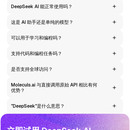
DeepSeek AI 能正常使用吗？
可以。Moleculs.ai 为 DeepSeek 文本模块提供提示词和完
这是 AI 助手还是单纯的模型？
整的中文界面。
对用户而言，这是一个配备提示词和聊天记录的便捷 AI 助
可以用于学习和编程吗？
手。在底层，它由 DeepSeek AI 模型驱动。
当然可以。平台提供学习笔记、逐步解题和编程相关的提示
支持代码和编程任务吗？
词。可将结果作为草稿和参考资料使用。
支持。包括代码生成、错误分析、测试和行内注释。
是否支持全球访问？
是的。Moleculs.ai 支持主流国际支付方式，可在全球范围内
Moleculs.ai 与直接调用原始 API 相比有何
访问。
优势？
无需配置 API 密钥或搭建数据管道——一切开箱即用：提示
"DeepSeek"是什么意思？
词、预览、聊天记录、导出和简便的计费方式。
DeepSeek 是该 AI 模型的官方名称。网络上可能出现不同的
拼写变体，但正确名称为 DeepSeek。