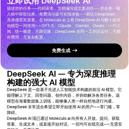
立即试用 DeepSeek AI
描述您的任务——代码审查、文档编写或文案创作——并在单一输
入框中获取结果。免费演示版可在线体验——测试 DeepSeek，
亲身感受其质量。在 Moleculs.ai 上将 DeepSeek AI 与数十款其
他模型一同使用——GPT-5、Claude、Gemini、Qwen。一个订
阅，统一额度，无限切换：DeepSeek 在同一工作区运行，无额
外费用，无复杂配置。
免费生成
DeepSeek AI — 专为深度推理
构建的强大 AI 模型
DeepSeek 是一款基于先进人工智能技术构建的前沿 AI 模型。它
能理解上下文、回答问题、创作内容，并协助解决各类任务。该
模型在海量数据集上训练，能够像人类一样自然地进行沟通。
DeepSeek 非常适合希望立即开始使用 AI 的用户——零门槛，零
障碍。
DeepSeek AI 现已通过 Moleculs.ai 向所有人开放。提问、获取
答案、生成文本，或直接开始对话。一切均可在线完成——无需安