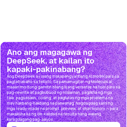
Ano ang magagawa ng
DeepSeek, at kailan ito
kapaki-pakinabang?
Ang DeepSeek ay isang makapangyarihang AI model para sa
pagtatrabaho sa teksto. Sa pamamagitan ng Moleculs.ai,
maaari mo itong gamitin bilang isang versatile na tool para sa
pag-rewrite at pagbubuod ng nilalaman, paglikha ng mga
tala, pagsasalin, coding, at paglutas ng mga problema na
may hakbang-hakbang na paliwanag. Nagdagdag kami ng
mga ready-made na prompt, preview, at chat history — para
makakuha ka ng de-kalidad na resulta nang walang
karagdagang pag-aayos.