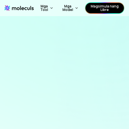
Mga
Mga
Magsimula nang
Tool
Model
Libre