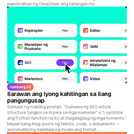
naiintindihan ng DeepSeek ang kailangan mo.
Hakbang 02
Ilarawan ang iyong kahilingan sa ilang
pangungusap
Sumulat ng maikling prompt: "Gumawa ng SEO article
structure tungkol sa AI para sa mga marketer" o "I-optimize
ang Python function na ito at magdagdag ng mga komento."
Maaari kang mag-paste ng teksto, code, o dokumento —
awtomatikong nakikilala ng model ang format.