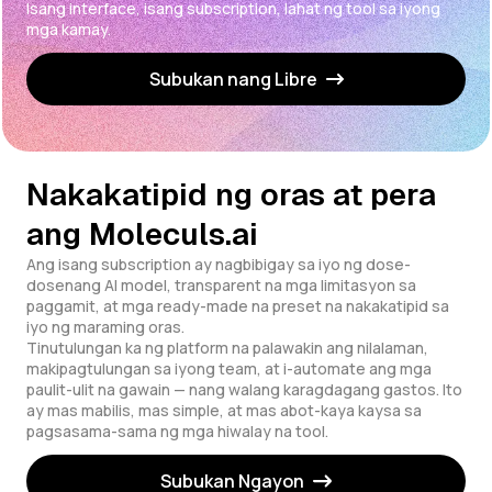
Isang interface, isang subscription, lahat ng tool sa iyong
mga kamay.
Subukan nang Libre
Nakakatipid ng oras at pera
ang Moleculs.ai
Ang isang subscription ay nagbibigay sa iyo ng dose-
dosenang AI model, transparent na mga limitasyon sa
paggamit, at mga ready-made na preset na nakakatipid sa
iyo ng maraming oras.
Tinutulungan ka ng platform na palawakin ang nilalaman,
makipagtulungan sa iyong team, at i-automate ang mga
paulit-ulit na gawain — nang walang karagdagang gastos. Ito
ay mas mabilis, mas simple, at mas abot-kaya kaysa sa
pagsasama-sama ng mga hiwalay na tool.
Subukan Ngayon