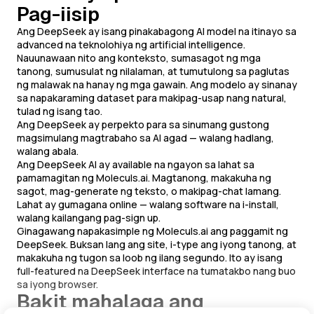
Pag-iisip
Ang DeepSeek ay isang pinakabagong AI model na itinayo sa
advanced na teknolohiya ng artificial intelligence.
Nauunawaan nito ang konteksto, sumasagot ng mga
tanong, sumusulat ng nilalaman, at tumutulong sa paglutas
ng malawak na hanay ng mga gawain. Ang modelo ay sinanay
sa napakaraming dataset para makipag-usap nang natural,
tulad ng isang tao.
Ang DeepSeek ay perpekto para sa sinumang gustong
magsimulang magtrabaho sa AI agad — walang hadlang,
walang abala.
Ang DeepSeek AI ay available na ngayon sa lahat sa
pamamagitan ng Moleculs.ai. Magtanong, makakuha ng
sagot, mag-generate ng teksto, o makipag-chat lamang.
Lahat ay gumagana online — walang software na i-install,
walang kailangang pag-sign up.
Ginagawang napakasimple ng Moleculs.ai ang paggamit ng
DeepSeek. Buksan lang ang site, i-type ang iyong tanong, at
makakuha ng tugon sa loob ng ilang segundo. Ito ay isang
full-featured na DeepSeek interface na tumatakbo nang buo
sa iyong browser.
Bakit mahalaga ang