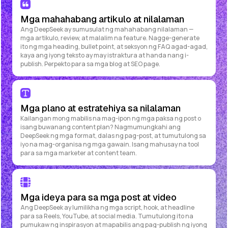
Mga mahahabang artikulo at nilalaman
Ang DeepSeek ay sumusulat ng mahahabang nilalaman —
mga artikulo, review, at malalim na feature. Nagge-generate
ito ng mga heading, bullet point, at seksyon ng FAQ agad-agad,
kaya ang iyong teksto ay may istraktura at handa nang i-
publish. Perpekto para sa mga blog at SEO page.
Mga plano at estratehiya sa nilalaman
Kailangan mong mabilis na mag-ipon ng mga paksa ng post o
isang buwanang content plan? Nagmumungkahi ang
DeepSeek ng mga format, dalas ng pag-post, at tumutulong sa
iyo na mag-organisa ng mga gawain. Isang mahusay na tool
para sa mga marketer at content team.
Mga ideya para sa mga post at video
Ang DeepSeek ay lumilikha ng mga script, hook, at headline
para sa Reels, YouTube, at social media. Tumutulong ito na
pumukaw ng inspirasyon at mapabilis ang pag-publish ng iyong