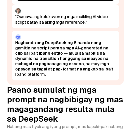
"Gumawa ng koleksyon ng mga maikling AI video
script batay sa aking mga reference."
Naghanda ang DeepSeek ng 8 handa nang
gamitin na script para sa mga AI-generated na
clip sa iba't ibang estilo — mula sa mabilis na
dynamic na transition hanggang sa maayos na
mabagal na pagbabago ng eksena, na may mga
opsyon sa tagal at pag-format na angkop sa iba't
ibang platform.
Paano sumulat ng mga
prompt na nagbibigay ng mas
magagandang resulta mula
sa DeepSeek
Habang mas tiyak ang iyong prompt, mas kapaki-pakinabang