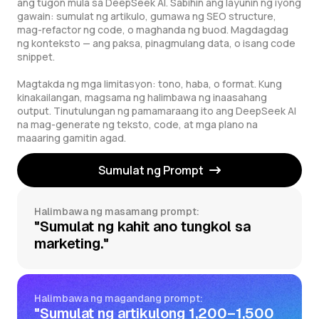
ang tugon mula sa DeepSeek AI. Sabihin ang layunin ng iyong
gawain: sumulat ng artikulo, gumawa ng SEO structure,
mag-refactor ng code, o maghanda ng buod. Magdagdag
ng konteksto — ang paksa, pinagmulang data, o isang code
snippet.
Magtakda ng mga limitasyon: tono, haba, o format. Kung
kinakailangan, magsama ng halimbawa ng inaasahang
output. Tinutulungan ng pamamaraang ito ang DeepSeek AI
na mag-generate ng teksto, code, at mga plano na
maaaring gamitin agad.
Sumulat ng Prompt
Halimbawa ng masamang prompt:
"Sumulat ng kahit ano tungkol sa
marketing."
Halimbawa ng magandang prompt:
"Sumulat ng artikulong 1,200–1,500