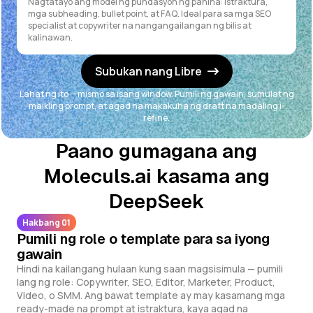
Nagtatayo ang model ng pundasyon ng pahina: istraktura,
mga subheading, bullet point, at FAQ. Ideal para sa mga SEO
specialist at copywriter na nangangailangan ng bilis at
kalinawan.
Subukan nang Libre
Lahat ng ito — mismo sa isang window. Pumili ng gawain, sumulat ng
maikling prompt, at agad na makakuha ng draft na madaling i-
refine.
Paano gumagana ang
Moleculs.ai kasama ang
DeepSeek
Hakbang 01
Pumili ng role o template para sa iyong
gawain
Hindi na kailangang hulaan kung saan magsisimula — pumili
lang ng role: Copywriter, SEO, Editor, Marketer, Product,
Video, o SMM. Ang bawat template ay may kasamang mga
ready-made na prompt at istraktura, kaya agad na