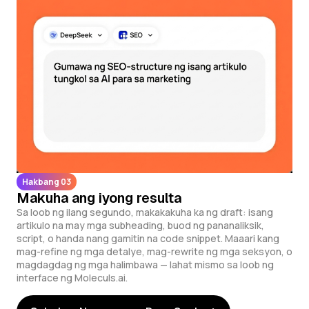
Hakbang 03
Makuha ang iyong resulta
Sa loob ng ilang segundo, makakakuha ka ng draft: isang
artikulo na may mga subheading, buod ng pananaliksik,
script, o handa nang gamitin na code snippet. Maaari kang
mag-refine ng mga detalye, mag-rewrite ng mga seksyon, o
magdagdag ng mga halimbawa — lahat mismo sa loob ng
interface ng Moleculs.ai.