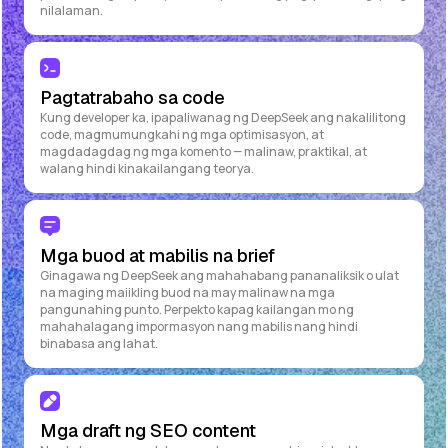
nilalaman.
Pagtatrabaho sa code
Kung developer ka, ipapaliwanag ng DeepSeek ang nakalilitong
code, magmumungkahi ng mga optimisasyon, at
magdadagdag ng mga komento — malinaw, praktikal, at
walang hindi kinakailangang teorya.
Mga buod at mabilis na brief
Ginagawa ng DeepSeek ang mahahabang pananaliksik o ulat
na maging maiikling buod na may malinaw na mga
pangunahing punto. Perpekto kapag kailangan mo ng
mahahalagang impormasyon nang mabilis nang hindi
binabasa ang lahat.
Mga draft ng SEO content