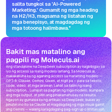
salita tungkol sa 'AI-Powered
Marketing.' Gumamit ng mga heading
na H2/H3, magsama ng listahan ng
mga benepisyo, at magdagdag ng
mga totoong halimbawa."
Bakit mas matalino ang
pagpili ng Moleculs.ai
Ang standalone na DeepSeek subscription ay nagbibigay sa
iyo ng access sa isang modelo lamang. Sa Moleculs.ai,
makakakuha ka ng agarang access sa maraming modelo —
GPT-5, Claude, Gemini, Qwen, at higit pa — para sa teksto,
code, video, at mga larawan. Lahat sa ilalim ng isang
subscription, . Lumipat sa pagitan ng mga modelo, ikumpara
ang mga output, at piliin ang pinakamahusay na resulta.
Ngayon ay gumawa ka ng artikulo sa DeepSeek, bukas ay
pinuhin mo ito sa Claude at magdagdag ng mga visual gamit
ang Gemini — walang karagdagang pag-sign up o limitasyon.