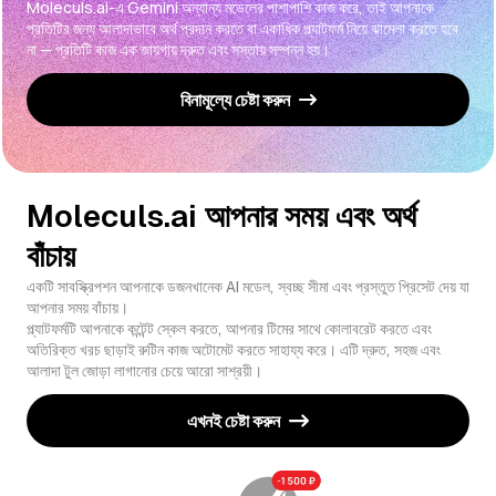
Moleculs.ai-এ Gemini অন্যান্য মডেলের পাশাপাশি কাজ করে, তাই আপনাকে
প্রতিটির জন্য আলাদাভাবে অর্থ প্রদান করতে বা একাধিক প্ল্যাটফর্ম নিয়ে ঝামেলা করতে হবে
না — প্রতিটি কাজ এক জায়গায় দ্রুত এবং সস্তায় সম্পন্ন হয়।
বিনামূল্যে চেষ্টা করুন
Moleculs.ai আপনার সময় এবং অর্থ
বাঁচায়
একটি সাবস্ক্রিপশন আপনাকে ডজনখানেক AI মডেল, স্বচ্ছ সীমা এবং প্রস্তুত প্রিসেট দেয় যা
আপনার সময় বাঁচায়।
প্ল্যাটফর্মটি আপনাকে কন্টেন্ট স্কেল করতে, আপনার টিমের সাথে কোলাবরেট করতে এবং
অতিরিক্ত খরচ ছাড়াই রুটিন কাজ অটোমেট করতে সাহায্য করে। এটি দ্রুত, সহজ এবং
আলাদা টুল জোড়া লাগানোর চেয়ে আরো সাশ্রয়ী।
এখনই চেষ্টা করুন