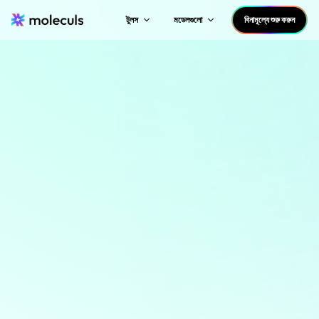
টুলস
মডেলগুলো
বিনামূল্যে শুরু করুন