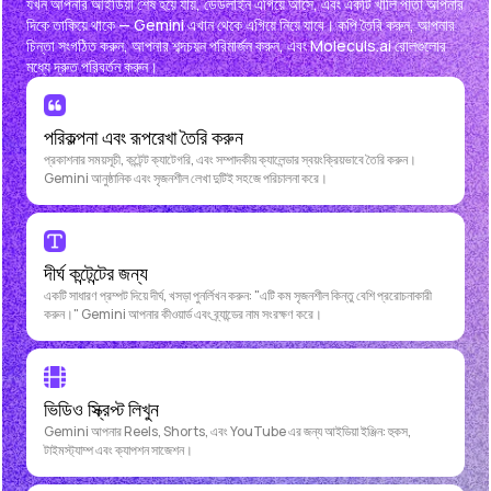
যখন আপনার আইডিয়া শেষ হয়ে যায়, ডেডলাইন এগিয়ে আসে, এবং একটি খালি পাতা আপনার
দিকে তাকিয়ে থাকে — Gemini এখান থেকে এগিয়ে নিয়ে যাবে। কপি তৈরি করুন, আপনার
চিন্তা সংগঠিত করুন, আপনার শব্দচয়ন পরিমার্জন করুন, এবং Moleculs.ai রোলগুলোর
মধ্যে দ্রুত পরিবর্তন করুন।
পরিকল্পনা এবং রূপরেখা তৈরি করুন
প্রকাশনার সময়সূচী, কন্টেন্ট ক্যাটেগরি, এবং সম্পাদকীয় ক্যালেন্ডার স্বয়ংক্রিয়ভাবে তৈরি করুন।
Gemini আনুষ্ঠানিক এবং সৃজনশীল লেখা দুটিই সহজে পরিচালনা করে।
দীর্ঘ কন্টেন্টের জন্য
একটি সাধারণ প্রম্পট দিয়ে দীর্ঘ, খসড়া পুনর্লিখন করুন: "এটি কম সৃজনশীল কিন্তু বেশি প্ররোচনাকারী
করুন।" Gemini আপনার কীওয়ার্ড এবং ব্র্যান্ডের নাম সংরক্ষণ করে।
ভিডিও স্ক্রিপ্ট লিখুন
Gemini আপনার Reels, Shorts, এবং YouTube এর জন্য আইডিয়া ইঞ্জিন: হুকস,
টাইমস্ট্যাম্প এবং ক্যাপশন সাজেশন।