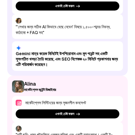
এখনই চেষ্টা করুন
"'লেখার জন্য সঠিক AI কিভাবে বেছে নেবেন' বিষয়ে ১,৫০০-শব্দের নিবন্ধ,
কাঠামো + FAQ সহ"
Gemini মাত্র কয়েক মিনিটেই উপশিরোনাম এবং মূল পয়েন্ট সহ একটি
সুসংগঠিত খসড়া তৈরি করেছে, এবং SEO বিশেষজ্ঞ ২০ মিনিটে প্রকাশনার জন্য
এটি পরিমার্জন করেছেন।
Alina
মার্কেটপ্লেস কন্টেন্ট ডিজাইনার
মার্কেটপ্লেস লিস্টিংয়ের জন্য সৃজনশীল কনসেপ্ট
এখনই চেষ্টা করুন
"দুটি ছবি: ধূসর পটভূমিতে একজন মহিলা এবং একটি হ্যান্ডব্যাগ। একটি ই-