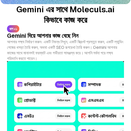
Gemini এর সাথে Moleculs.ai
কিভাবে কাজ করে
ধাপ ০১
Gemini দিয়ে আপনার কাজ বেছে নিন
আপনার লক্ষ্য নির্ধারণ করুন: একটি নিবন্ধ লিখুন, একটি স্ক্রিপ্ট প্রস্তুত করুন, একটি ল্যান্ডিং
পেজের খসড়া তৈরি করুন, অথবা একটি SEO রূপরেখা তৈরি করুন। Gemini আপনার
কাজের সাথে মানানসই ফরম্যাট এবং গভীরতা সামঞ্জস্য করে। আপনি সর্বদা পরে লক্ষ্য
পরিবর্তন করতে পারেন।