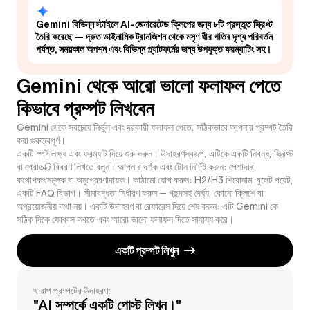
Gemini বিভিন্ন স্টাইলে AI-জেনারেটেড ক্লিপের জন্য ৮টি প্রস্তুত স্ক্রিপ্ট
তৈরি করেছে — দ্রুত ডাইনামিক ট্রানজিশন থেকে মসৃণ ধীর গতির দৃশ্য পরিবর্তন
পর্যন্ত, সময়কাল অপশন এবং বিভিন্ন প্ল্যাটফর্মের জন্য উপযুক্ত ফরম্যাটিং সহ।
Gemini থেকে আরো ভালো ফলাফল পেতে
কিভাবে প্রম্পট লিখবেন
Gemini থেকে সবচেয়ে নির্ভুল এবং দরকারী ফলাফল পেতে, সঠিকভাবে আপনার প্রম্পট তৈরি
করা গুরুত্বপূর্ণ।
একটি স্পষ্ট লক্ষ্য এবং ফরম্যাট দিয়ে শুরু করুন। উদাহরণস্বরূপ, এটিকে একটি নিবন্ধ, স্ক্রিপ্ট
বা প্রোডাক্ট বিবরণ লিখতে বলুন। আপনার দর্শক এবং টোন নির্দিষ্ট করুন: পেশাদার,
কথোপকথনমূলক বা অনুপ্রেরণাদায়ক। কাঠামো যোগ করুন: H2/H3 শিরোনাম, বুলেট পয়েন্ট,
একটি FAQ বিভাগ। সীমাবদ্ধতা নির্ধারণ করুন — পছন্দসই দৈর্ঘ্য, কোনো ক্লিশে বা
অপ্রয়োজনীয় কথা নয়। একটি উদাহরণ বা রেফারেন্স দিয়ে শেষ করুন: এটি Gemini কে
সঠিক দিকে ফোকাস করতে এবং আরো ভালো ফলাফল দিতে সাহায্য করে।
একটি প্রম্পট লিখুন
খারাপ প্রম্পটের উদাহরণ:
"AI সম্পর্কে একটি পোস্ট লিখুন।"