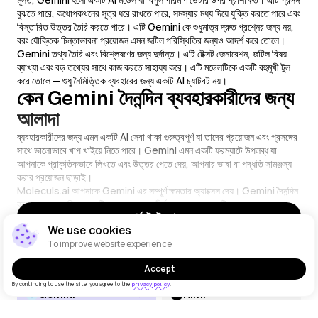
বুঝতে পারে, কথোপকথনের সূত্র ধরে রাখতে পারে, সমস্যার মধ্য দিয়ে যুক্তি করতে পারে এবং
বিস্তারিত উত্তর তৈরি করতে পারে। এটি Gemini কে শুধুমাত্র দ্রুত প্রশ্নের জন্য নয়,
বরং যৌক্তিক চিন্তাভাবনা প্রয়োজন এমন জটিল পরিস্থিতির জন্যও আদর্শ করে তোলে।
Gemini তথ্য তৈরি এবং বিশ্লেষণের জন্য দুর্দান্ত। এটি টেক্সট জেনারেশন, জটিল বিষয়
ব্যাখ্যা এবং বড় তথ্যের সাথে কাজ করতে সাহায্য করে। এটি মডেলটিকে একটি বহুমুখী টুল
করে তোলে — শুধু নৈমিত্তিক ব্যবহারের জন্য একটি AI চ্যাটবট নয়।
কেন Gemini দৈনন্দিন ব্যবহারকারীদের জন্য
আলাদা
ব্যবহারকারীদের জন্য এমন একটি AI সেবা থাকা গুরুত্বপূর্ণ যা তাদের প্রয়োজন এবং প্রসঙ্গের
সাথে ভালোভাবে খাপ খাইয়ে নিতে পারে। Gemini এমন একটি ফরম্যাটে উপলব্ধ যা
আপনাকে প্রাকৃতিকভাবে লিখতে এবং উত্তর পেতে দেয়, আপনার ভাষা বা পদ্ধতি সামঞ্জস্য
করার প্রয়োজন ছাড়াই।
Moleculs.ai আপনাকে Gemini এর সম্পূর্ণ ক্ষমতার অ্যাক্সেস দেয়। Gemini দৈনন্দিন
কথা, পেশাদার পরিভাষা, জটিল বাক্যাংশ এবং দীর্ঘ প্রশ্ন বোঝে। এটি কাজ, শেখা এবং
সম্পূর্ণ টেক্সট দেখুন
ব্যবসার জন্য বিশেষভাবে উপযোগী করে তোলে।
We use cookies
এই সেবাটি নিম্নলিখিতদের জন্য একটি দুর্দান্ত ফিট:
ছাত্র এবং শিক্ষাবিদরা;
To improve website experience
ChatGPT
DeepSeek
IT, মার্কেটিং এবং অ্যানালিটিক্সের পেশাদাররা;
Accept
উদ্যোক্তা এবং ম্যানেজাররা;
যে কেউ একটি স্মার্ট দৈনন্দিন AI সহায়ক প্রয়োজন।
By continuing to use the site, you agree to the
.
privacy policy
Gemini
Kimi
Gemini বাস্তবে কিভাবে কাজ করে