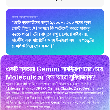
ভালো প্রম্পটের উদাহরণ:
"ছোট ব্যবসায়ীদের জন্য ১,২০০–১,৫০০ শব্দের ব্লগ
পোস্ট লিখুন: AI আসলে কি অটোমেট করতে সাহায্য
করতে পারে। টোন বাস্তব রাখুন, কোনো হাইপ নয়,
মার্কেটিং এবং সাপোর্টের জন্য উদাহরণ সহ। ৭ পয়েন্টের
চেকলিস্ট দিয়ে শেষ করুন।"
একটি স্বতন্ত্র Gemini সাবস্ক্রিপশনের চেয়ে
Moleculs.ai কেন আরো সুবিধাজনক?
শুধুমাত্র Gemini সাবস্ক্রিপশন আপনাকে একটি মডেলে আবদ্ধ রাখে, অন্যদিকে
Moleculs.ai আপনাকে GPT-5, Gemini, Claude, DeepSeek এবং টেক্সট,
ছবি, ভিডিও এবং ভয়েসের জন্য ডজনখানেক বিশেষায়িত AI মডেলে তাৎক্ষণিক অ্যাক্সেস দেয়।
একীভূত ক্রেডিট এবং সীমার সাথে, আপনি অবাধে রিসোর্স বরাদ্দ করতে পারেন: আজ
আর্টিকেল, সারসংক্ষেপ এবং অনুবাদের জন্য Gemini ব্যবহার করুন, তারপর আগামীকাল
স্ক্রিপ্ট, ছবি বা TTS তৈরিতে সুইচ করুন।