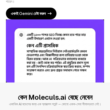
পারেন।
এখনই Gemini চেষ্টা করুন
কেন Moleculs.ai বেছে নেবেন
একাধিক AI মডেলের জন্য এক অ্যাক্সেস পয়েন্ট — কোনো একক-সেবা সীমাবদ্ধতা নেই।