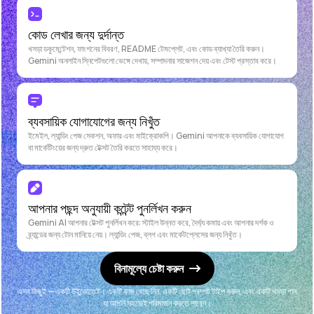
কোড লেখার জন্য দুর্দান্ত
খসড়া ডকুমেন্টেশন, ফাংশনের বিবরণ, README টেমপ্লেট, এবং কোড ব্যাখ্যা তৈরি করুন।
Gemini অনলাইন স্নিপেটগুলো ভেঙ্গে দেখায়, সম্পাদনার সাজেশন দেয় এবং টেস্ট প্রস্তাব করে।
ব্যবসায়িক যোগাযোগের জন্য নিখুঁত
ইমেইল, ল্যান্ডিং পেজ সেকশন, অফার এবং মাইক্রোকপি। Gemini আপনাকে ব্যবসায়িক যোগাযোগ
বা মার্কেটিংয়ের জন্য দ্রুত টেক্সট তৈরি করতে সাহায্য করে।
আপনার পছন্দ অনুযায়ী কন্টেন্ট পুনর্লিখন করুন
Gemini AI আপনার টেক্সট পুনর্লিখন করে: স্টাইল উন্নত করে, দৈর্ঘ্য কমায় এবং আপনার দর্শক ও
ব্র্যান্ডের জন্য টোন মানিয়ে নেয়। ল্যান্ডিং পেজ, ব্লগ এবং মার্কেটপ্লেসের জন্য নিখুঁত।
বিনামূল্যে চেষ্টা করুন
এসব কিছুই — একটি উইন্ডোতেই। একটি কাজ বেছে নিন, একটি ছোট প্রম্পট টাইপ করুন, এবং একটি খসড়া পান
যা আপনি সহজেই পরিমার্জন করতে পারেন।