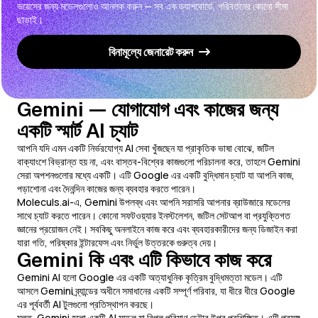
ভয়েসের জন্য মডেলগুলোও আনলক করুন — সব এক ড্যাশবোর্ডে, পরিবর্তনের কোনো সীমা
ছাড়াই।
বিনামূল্যে জেনারেট করুন
Gemini — যোগাযোগ এবং কাজের জন্য
একটি স্মার্ট AI চ্যাট
আপনি যদি এমন একটি নির্ভরযোগ্য AI সেবা খুঁজছেন যা প্রাকৃতিক ভাষা বোঝে, জটিল
বাক্যাংশে বিভ্রান্ত হয় না, এবং বাস্তব-বিশ্বের কাজগুলো পরিচালনা করে, তাহলে Gemini
সেরা অপশনগুলোর মধ্যে একটি। এটি Google এর একটি বুদ্ধিমান চ্যাট যা আপনি কাজ,
পড়াশোনা এবং দৈনন্দিন কাজের জন্য ব্যবহার করতে পারেন।
Moleculs.ai-এ, Gemini উপলব্ধ এবং আপনি সরাসরি আপনার ব্রাউজারে মডেলের
সাথে চ্যাট করতে পারেন। কোনো সফটওয়্যার ইনস্টলেশন, জটিল সেটআপ বা প্রযুক্তিগত
জ্ঞানের প্রয়োজন নেই। সবকিছু অনলাইনে কাজ করে এবং ব্যবহারকারীদের জন্য ডিজাইন করা
যারা গতি, পরিষ্কার ইন্টারফেস এবং নির্ভুল উত্তরকে গুরুত্ব দেয়।
Gemini কি এবং এটি কিভাবে কাজ করে
Gemini AI হলো Google এর একটি অত্যাধুনিক কৃত্রিম বুদ্ধিমত্তা মডেল। এটি
আসলে Gemini ব্র্যান্ডের অধীনে সমাধানের একটি সম্পূর্ণ পরিবার, যা ধীরে ধীরে Google
এর পূর্ববর্তী AI টুলগুলো প্রতিস্থাপন করছে।
মূলত, Gemini হলো একটি AI মডেল যা বিপুল পরিমাণ ডেটার উপর প্রশিক্ষিত। এটি প্রসঙ্গ