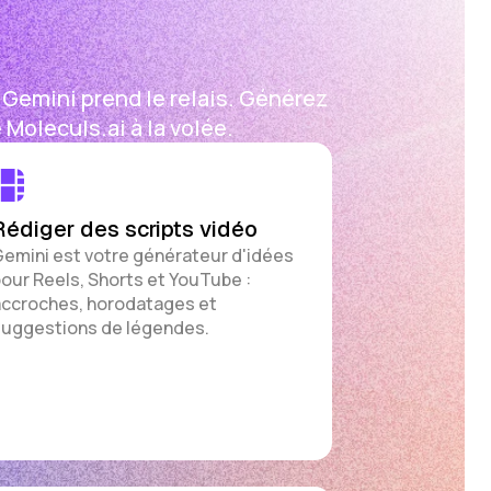
 Gemini prend le relais. Générez
Moleculs.ai à la volée.
Rédiger des scripts vidéo
emini est votre générateur d'idées
our Reels, Shorts et YouTube :
ccroches, horodatages et
uggestions de légendes.