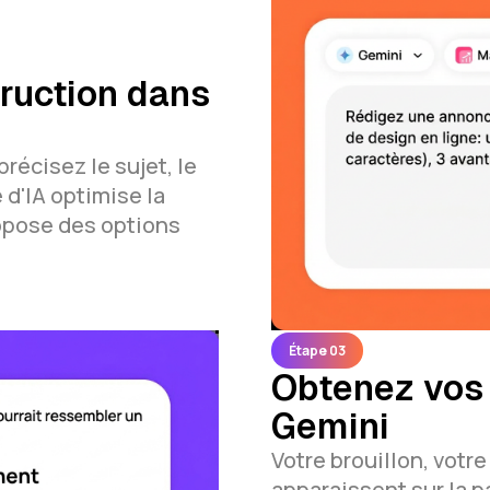
truction dans
récisez le sujet, le
 d'IA optimise la
ropose des options
Étape 03
Obtenez vos 
Gemini
Votre brouillon, votre
apparaissent sur la p