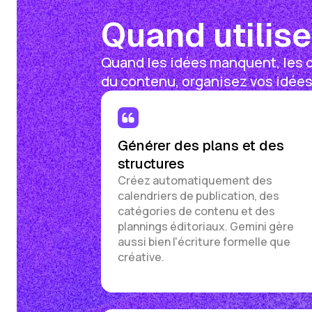
Quand utilise
Quand les idées manquent, les d
du contenu, organisez vos idées,
Générer des plans et des
structures
Créez automatiquement des
calendriers de publication, des
catégories de contenu et des
plannings éditoriaux. Gemini gère
aussi bien l'écriture formelle que
créative.