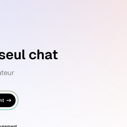
seul chat
ateur
nt
paiement