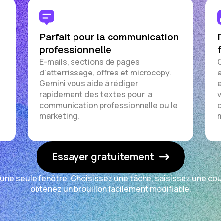
Parfait pour la communication
professionnelle
E-mails, sections de pages
G
s
d'atterrissage, offres et microcopy.
a
Gemini vous aide à rédiger
e
rapidement des textes pour la
v
communication professionnelle ou le
d
marketing.
m
Essayer gratuitement
une seule fenêtre. Choisissez une tâche, saisissez une cou
obtenez un brouillon facilement modifiable.