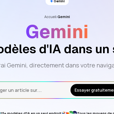
Gemini
Accueil
›
Gemini
Gemini
odèles d'IA dans un 
rai Gemini, directement dans votre navig
ger un article sur...
Essayer gratuiteme
15+ modèles d'IA en un seul endroit
Tous les moyens de 