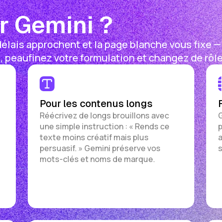
r Gemini ?
élais approchent et la page blanche vous fixe —
 peaufinez votre formulation et changez de rôle 
Pour les contenus longs
Réécrivez de longs brouillons avec
G
une simple instruction : « Rends ce
p
texte moins créatif mais plus
a
persuasif. » Gemini préserve vos
s
mots-clés et noms de marque.