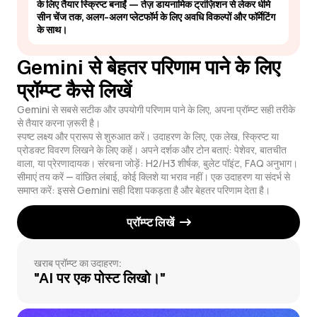
के लिए तैयार स्क्रिप्ट बनाईं — तेज़ डायनामिक ट्रांज़िशन से लेकर धीमे
सीन चेंज तक, अलग-अलग प्लेटफॉर्म के लिए अवधि विकल्पों और फॉर्मेटिंग
के साथ।
Gemini से बेहतर परिणाम पाने के लिए
प्रॉम्प्ट कैसे लिखें
Gemini से सबसे सटीक और उपयोगी परिणाम पाने के लिए, अपना प्रॉम्प्ट सही तरीके
से तैयार करना ज़रूरी है।
स्पष्ट लक्ष्य और प्रारूप से शुरुआत करें। उदाहरण के लिए, एक लेख, स्क्रिप्ट या
प्रोडक्ट विवरण लिखने के लिए कहें। अपने दर्शक और टोन बताएं: पेशेवर, बातचीत
वाला, या प्रेरणादायक। संरचना जोड़ें: H2/H3 शीर्षक, बुलेट पॉइंट, FAQ अनुभाग।
सीमाएं तय करें — वांछित लंबाई, कोई क्लिशे या भराव नहीं। एक उदाहरण या संदर्भ से
समाप्त करें: इससे Gemini सही दिशा पकड़ता है और बेहतर परिणाम देता है।
प्रॉम्प्ट लिखें
खराब प्रॉम्प्ट का उदाहरण:
"AI पर एक पोस्ट लिखो।"