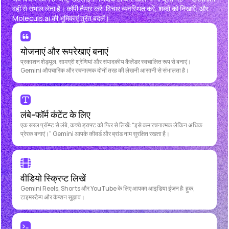
वहीं से संभाल लेता है। कॉपी तैयार करें, विचार व्यवस्थित करें, शब्दों को निखारें, और
Moleculs.ai की भूमिकाएं तुरंत बदलें।
योजनाएं और रूपरेखाएं बनाएं
प्रकाशन शेड्यूल, सामग्री श्रेणियां और संपादकीय कैलेंडर स्वचालित रूप से बनाएं।
Gemini औपचारिक और रचनात्मक दोनों तरह की लेखनी आसानी से संभालता है।
लंबे-फॉर्म कंटेंट के लिए
एक सरल प्रॉम्प्ट से लंबे, कच्चे ड्राफ्ट को फिर से लिखें: "इसे कम रचनात्मक लेकिन अधिक
प्रेरक बनाएं।" Gemini आपके कीवर्ड और ब्रांड नाम सुरक्षित रखता है।
वीडियो स्क्रिप्ट लिखें
Gemini Reels, Shorts और YouTube के लिए आपका आइडिया इंजन है: हुक,
टाइमस्टैम्प और कैप्शन सुझाव।