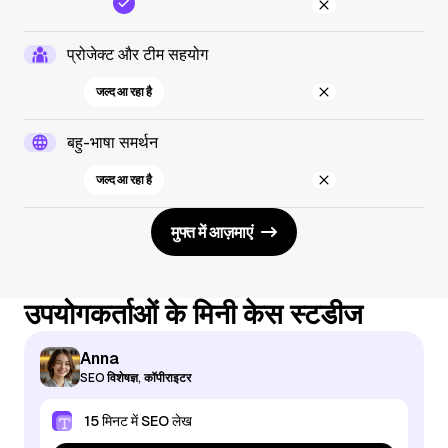
प्रोजेक्ट और टीम सहयोग
जल्द आ रहा है
बहु-भाषा समर्थन
जल्द आ रहा है
मुफ्त में आज़माएं
उपयोगकर्ताओं के मिनी केस स्टडीज
Anna
SEO विशेषज्ञ, कॉपीराइटर
15 मिनट में SEO लेख