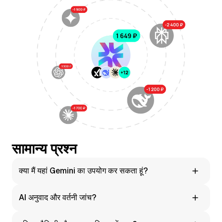
सामान्य प्रश्न
क्या मैं यहां Gemini का उपयोग कर सकता हूं?
हां। Moleculs.ai आपको बिना किसी अतिरिक्त सेटअप के तुरंत Gemini का
AI अनुवाद और वर्तनी जांच?
उपयोग करने देता है।
हां। अनुवाद, पैराफ्रेजिंग और प्रूफरीडिंग के लिए अंतर्निहित प्रॉम्प्ट हैं।