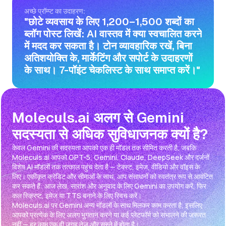
अच्छे प्रॉम्प्ट का उदाहरण:
"छोटे व्यवसाय के लिए 1,200–1,500 शब्दों का
ब्लॉग पोस्ट लिखें: AI वास्तव में क्या स्वचालित करने
में मदद कर सकता है। टोन व्यावहारिक रखें, बिना
अतिशयोक्ति के, मार्केटिंग और सपोर्ट के उदाहरणों
के साथ। 7-पॉइंट चेकलिस्ट के साथ समाप्त करें।"
Moleculs.ai अलग से Gemini
सदस्यता से अधिक सुविधाजनक क्यों है?
केवल Gemini की सदस्यता आपको एक ही मॉडल तक सीमित करती है, जबकि
Moleculs.ai आपको GPT-5, Gemini, Claude, DeepSeek और दर्जनों
विशेष AI मॉडलों तक तत्काल पहुंच देता है — टेक्स्ट, इमेज, वीडियो और वॉइस के
लिए। एकीकृत क्रेडिट और सीमाओं के साथ, आप संसाधनों को स्वतंत्र रूप से आवंटित
कर सकते हैं: आज लेख, सारांश और अनुवाद के लिए Gemini का उपयोग करें, फिर
कल स्क्रिप्ट, इमेज या TTS बनाने के लिए स्विच करें।
Moleculs.ai पर Gemini अन्य मॉडलों के साथ मिलकर काम करता है, इसलिए
आपको प्रत्येक के लिए अलग भुगतान करने या कई प्लेटफॉर्म को संभालने की जरूरत
नहीं — हर काम एक ही जगह तेज़ और सस्ते में होता है।