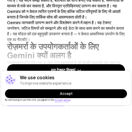
गया है। यह संदर्भ समझ सकता है, बातचीत का धागा बनाए रख सकता है, समस्याओं के
माध्यम से तर्क कर सकता है, और विस्तृत प्रतिक्रियाएं उत्पन्न कर सकता है। यह
Gemini को न केवल त्वरित प्रश्नों के लिए बल्कि जटिल परिदृश्यों के लिए भी आदर्श
बनाता है जिनके लिए तार्किक सोच की आवश्यकता होती है।
Gemini जानकारी उत्पन्न करने और विश्लेषण करने में महान है। यह टेक्स्ट
जनरेशन, जटिल विषयों को समझाने और बड़े डेटा के साथ काम करने का समर्थन करता
है। यह मॉडल को एक बहुमुखी उपकरण बनाता है — न केवल आकस्मिक उपयोग के लिए
एक AI चैटबॉट।
रोज़मर्रा के उपयोगकर्ताओं के लिए
Gemini क्यों अलग है
उपयोगकर्ताओं के लिए एक AI सेवा होना महत्वपूर्ण है जो उनकी ज़रूरतों और संदर्भ के
लिए अच्छी तरह से अनुकूलित हो। Gemini एक ऐसे प्रारूप में उपलब्ध है जो आपको
पूरा टेक्स्ट दिखाएं
स्वाभाविक रूप से लिखने और उत्तर प्राप्त करने देता है, बिना अपनी भाषा या दृष्टिकोण
We use cookies
को समायोजित किए।
To improve website experience
Moleculs.ai आपको Gemini की पूरी क्षमताओं तक पहुंच देता है। Gemini
ChatGPT
DeepSeek
रोज़मर्रा की बोलचाल, पेशेवर शब्दावली, जटिल वाक्यांश और लंबे प्रश्नों को समझता है।
Accept
यह इसे काम, सीखने और व्यवसाय के लिए विशेष रूप से उपयोगी बनाता है।
By continuing to use the site, you agree to the
.
privacy policy
यह सेवा इनके लिए उपयुक्त है:
Gemini
Kimi
छात्र और शिक्षक;
IT, मार्केटिंग और विश्लेषण में पेशेवर;
Grok
Llama
उद्यमी और प्रबंधक;
जो भी एक स्मार्ट रोज़मर्रा का AI सहायक चाहते हैं।
व्यवहार में Gemini कैसे काम करता है