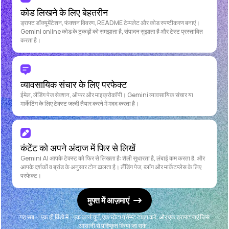
कोड लिखने के लिए बेहतरीन
ड्राफ्ट डॉक्यूमेंटेशन, फंक्शन विवरण, README टेम्पलेट और कोड स्पष्टीकरण बनाएं।
Gemini online कोड के टुकड़ों को समझाता है, संपादन सुझाता है और टेस्ट प्रस्तावित
करता है।
व्यावसायिक संचार के लिए परफेक्ट
ईमेल, लैंडिंग पेज सेक्शन, ऑफर और माइक्रोकॉपी। Gemini व्यावसायिक संचार या
मार्केटिंग के लिए टेक्स्ट जल्दी तैयार करने में मदद करता है।
कंटेंट को अपने अंदाज में फिर से लिखें
Gemini AI आपके टेक्स्ट को फिर से लिखता है: शैली सुधारता है, लंबाई कम करता है, और
आपके दर्शकों व ब्रांड के अनुसार टोन ढालता है। लैंडिंग पेज, ब्लॉग और मार्केटप्लेस के लिए
परफेक्ट।
मुफ्त में आज़माएं
यह सब — एक ही विंडो में। एक कार्य चुनें, एक छोटा प्रॉम्प्ट टाइप करें, और एक ड्राफ्ट पाएं जिसे
आसानी से परिष्कृत किया जा सके।