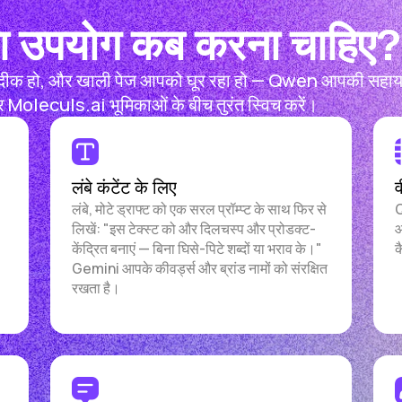
उपयोग कब करना चाहिए?
ीक हो, और खाली पेज आपको घूर रहा हो — Qwen आपकी सहायता कर
, और Moleculs.ai भूमिकाओं के बीच तुरंत स्विच करें।
लंबे कंटेंट के लिए
व
लंबे, मोटे ड्राफ्ट को एक सरल प्रॉम्प्ट के साथ फिर से
Q
लिखें: "इस टेक्स्ट को और दिलचस्प और प्रोडक्ट-
आ
केंद्रित बनाएं — बिना घिसे-पिटे शब्दों या भराव के।"
क
Gemini आपके कीवर्ड्स और ब्रांड नामों को संरक्षित
रखता है।