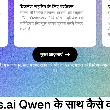
बिजनेस राइटिंग के लिए परफेक्ट
य
,
ईमेल्स, लैंडिंग पेज सेक्शन्स, ऑफर्स, और माइक्रो
Q
कॉपी। Qwen आपको बिजनेस कम्युनिकेशन या
स
मार्केटिंग के लिए तुरंत टेक्स्ट ड्राफ्ट करने में मदद
ऑ
करता है।
ल
प
मुफ्त आज़माएं
। एक कार्य चुनें, छोटा प्रॉम्प्ट टाइप करें, और एक ड्राफ्ट प्राप्त करें जिसे आप आ
हैं।
ai Qwen के साथ कैसे क