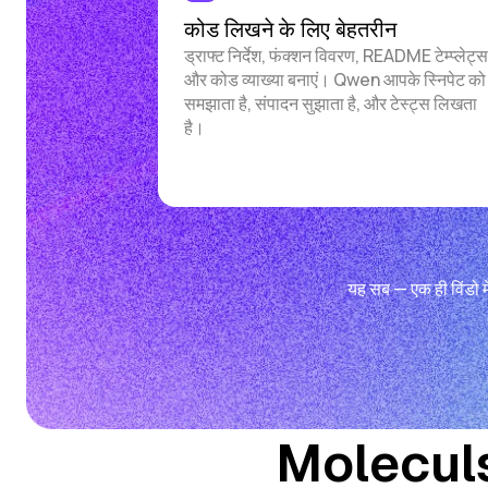
कोड लिखने के लिए बेहतरीन
ड्राफ्ट निर्देश, फंक्शन विवरण, README टेम्प्लेट्स
और कोड व्याख्या बनाएं। Qwen आपके स्निपेट को
समझाता है, संपादन सुझाता है, और टेस्ट्स लिखता
है।
यह सब — एक ही विंडो में
Moleculs.