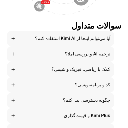
سوالات متداول
آیا می‌توانم اینجا از Kimi AI استفاده کنم؟
بله. در Moleculs.ai می‌توانید فوراً از Kimi استفاده کنید، بدون
ترجمه AI و بررسی املا؟
نیاز به تنظیمات اضافی.
بله. دستورات برای ترجمه، بازنویسی و تصحیح خطا وجود دارد.
کمک با ریاضی، فیزیک و شیمی؟
قطعاً. مدل راه‌حل را گام به گام توضیح می‌دهد. از پاسخ‌ها به
کد و برنامه‌نویسی؟
عنوان راهنما استفاده کنید، نه به عنوان تکلیف آماده.
بله. تولید کد، اشکال‌زدایی، تست‌ها و مستندات.
چگونه دسترسی پیدا کنم؟
Moleculs.ai در سراسر جهان دردسترس است. ثبت‌نام کنید و
Kimi Plus و قیمت‌گذاری
فوراً شروع به استفاده کنید.
ما طرح‌های خود Moleculs.ai ارائه می‌دهیم. هر طرح شامل