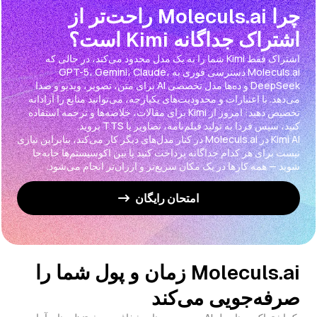
چرا Moleculs.ai راحت‌تر از
اشتراک جداگانه Kimi است؟
اشتراک فقط Kimi شما را به یک مدل محدود می‌کند، در حالی که
Moleculs.ai دسترسی فوری به GPT-5، Gemini، Claude،
DeepSeek و ده‌ها مدل تخصصی AI برای متن، تصویر، ویدیو و صدا
می‌دهد. با اعتبارات و محدودیت‌های یکپارچه، می‌توانید منابع را آزادانه
تخصیص دهید: امروز از Kimi برای مقالات، خلاصه‌ها و ترجمه استفاده
Kimi AI در Moleculs.ai در کنار مدل‌های دیگر کار می‌کند، بنابراین نیازی
نیست برای هر کدام جداگانه پرداخت کنید یا بین اکوسیستم‌ها جابه‌جا
شوید — همه کارها در یک مکان سریع‌تر و ارزان‌تر انجام می‌شود.
امتحان رایگان
Moleculs.ai زمان و پول شما را
صرفه‌جویی می‌کند