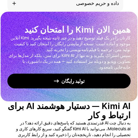
داده و حریم خصوصی
دسترسی به Kimi و مدل‌های دیگر از طریق دستورات است.
برای جزئیات، صفحه قیمت‌گذاری را بررسی کنید.
ما از محتوای شما برای آموزش بدون رضایت استفاده
نمی‌کنیم. تمام داده‌ها از طریق کانال‌های امن منتقل می‌شود.
همین الان Kimi را امتحان کنید
کارتان را در یک فیلد توضیح دهید و در چند ثانیه نتیجه بگیرید. Kimi آنلاین
موجود و آماده است: نسخه آزمایشی رایگان را امتحان کنید تا کیفیت
سپس اشتراک بگیرید و نه تنها از Kimi AI برای متن، بلکه از مدل‌ها برای
تصاویر، ویدیو و دوبله نیز استفاده کنید — همه در یک داشبورد، با
جابه‌جایی نامحدود.
تولید رایگان
Kimi AI — دستیار هوشمند AI برای
ارتباط و کار
به دنبال چت AI قدرتمندی هستید که پاسخ‌های دقیق ارائه دهد؟ در
Moleculs.ai، می‌توانید با Kimi AI گفتگو کنید، سریع کارهای کاری و
تحصیلی را انجام دهید، تاریخچه‌تان را ذخیره کنید و از رابط کاربری