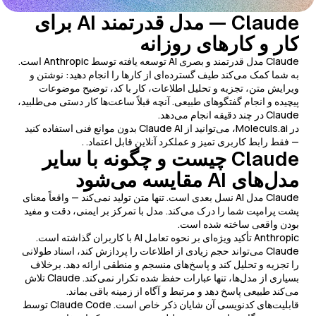
Claude — مدل قدرتمند AI برای
کار و کارهای روزانه
Claude مدل قدرتمند و بصری AI توسعه یافته توسط Anthropic است.
به شما کمک می‌کند طیف گسترده‌ای از کارها را انجام دهید: نوشتن و
ویرایش متن، تجزیه و تحلیل اطلاعات، کار با کد، توضیح موضوعات
پیچیده و انجام گفتگوهای طبیعی. آنچه قبلاً ساعت‌ها کار دستی می‌طلبید،
Claude در چند دقیقه انجام می‌دهد.
در Moleculs.ai، می‌توانید از Claude AI بدون موانع فنی استفاده کنید
— فقط رابط کاربری تمیز و عملکرد آنلاین قابل اعتماد. .
Claude چیست و چگونه با سایر
مدل‌های AI مقایسه می‌شود
Claude مدل AI نسل بعدی است. تنها متن تولید نمی‌کند — واقعاً معنای
پشت پرامپت شما را درک می‌کند. مدل با تمرکز بر ایمنی، دقت و مفید
بودن واقعی ساخته شده است.
Anthropic تأکید ویژه‌ای بر نحوه تعامل AI با کاربران گذاشته است.
Claude می‌تواند حجم زیادی از اطلاعات را پردازش کند، اسناد طولانی
را تجزیه و تحلیل کند و پاسخ‌های منسجم و منطقی ارائه دهد. برخلاف
بسیاری از مدل‌ها، تنها عبارات حفظ شده تکرار نمی‌کند. Claude تلاش
می‌کند طبیعی پاسخ دهد و مرتبط و آگاه از زمینه باقی بماند.
قابلیت‌های کدنویسی آن شایان ذکر خاص است. Claude Code توسط