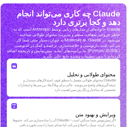
Claude چه کاری می‌تواند انجام
دهد و کجا برتری دارد
Claude خانواده‌ای از مدل‌های زبانی توسط Anthropic است که به
خاطر خروجی شفاف، منظم و مدیریت محتوای طولانی شناخته
می‌شود. در Moleculs.ai، Claude به عنوان دستیار متنی شما کار
می‌کند: چت، بازنویسی و خلاصه‌سازی، ترجمه و کمک در کدنویسی
(Python/JS/SQL). ما پرامپت‌های آماده، پیش‌نمایش و تاریخچه اضافه
کرده‌ایم تا بدون تنظیمات پیچیده نتایج عالی بگیرید.
محتوای طولانی و تحلیل
Claude محتوای طولانی مفصل با منطق قوی، استدلال‌های مستدل و
نتیجه‌گیری‌های واضح می‌نویسد. عالی برای وبلاگ‌ها، بررسی‌ها و انتشارات
تخصصی که ساختار و نگارش تمیز اهمیت دارد.
ویرایش و بهبود متن
اگر پیش‌نویس شما سنگین است — Claude آن را ساده‌سازی می‌کند. حشوها
را حذف کرده، سبک را اصلاح می‌کند، اما صدای شما را دست‌نخورده باقی