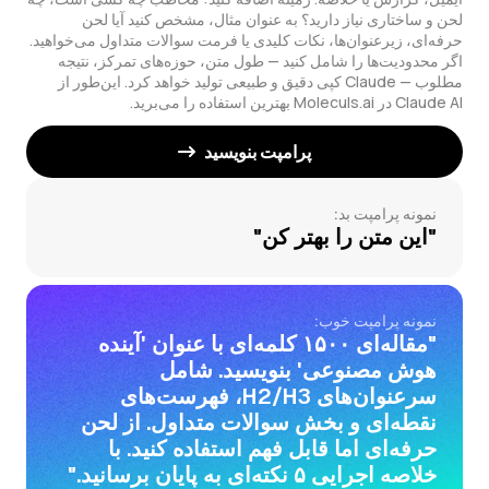
لحن و ساختاری نیاز دارید؟ به عنوان مثال، مشخص کنید آیا لحن
حرفه‌ای، زیرعنوان‌ها، نکات کلیدی یا فرمت سوالات متداول می‌خواهید.
اگر محدودیت‌ها را شامل کنید — طول متن، حوزه‌های تمرکز، نتیجه
مطلوب — Claude کپی دقیق و طبیعی تولید خواهد کرد. این‌طور از
Claude AI در Moleculs.ai بهترین استفاده را می‌برید.
پرامپت بنویسید
نمونه پرامپت بد:
"این متن را بهتر کن"
نمونه پرامپت خوب:
"مقاله‌ای ۱۵۰۰ کلمه‌ای با عنوان 'آینده
هوش مصنوعی' بنویسید. شامل
سرعنوان‌های H2/H3، فهرست‌های
نقطه‌ای و بخش سوالات متداول. از لحن
حرفه‌ای اما قابل فهم استفاده کنید. با
خلاصه اجرایی ۵ نکته‌ای به پایان برسانید."