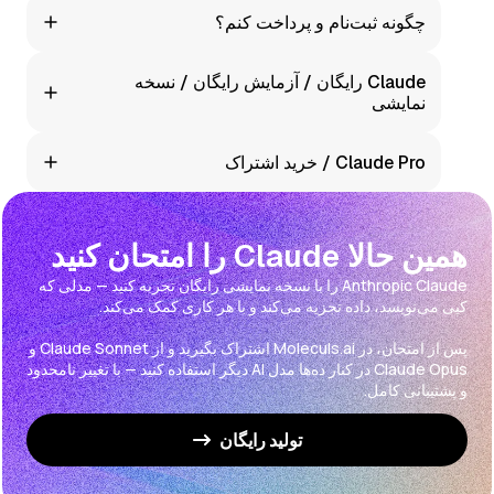
اینها ویژگی‌های کمک کدنویسی هستند: توضیح خطاها، بازسازی
چگونه ثبت‌نام و پرداخت کنم؟
کد، مثال‌ها، کوئری‌های SQL. ما پرامپت‌های راحت و تاریخچه
گفتگو ارائه می‌دهیم — همه در یک پنجره.
ما از روش‌های پرداخت متعدد، از جمله صورتحساب برای
Claude رایگان / آزمایش رایگان / نسخه
کسب‌وکارها پشتیبانی می‌کنیم. صفحات قیمت‌گذاری و
نمایشی
سازمانی ما را برای جزئیات ببینید.
ما پلان‌ها و محدودیت‌های آزمایشی خودمان را ارائه می‌دهیم.
Claude Pro / خرید اشتراک
صفحه قیمت‌گذاری ما را برای گزینه‌های فعلی بررسی کنید.
در Moleculs.ai، از طریق پلان‌های اشتراک ما به Claude
دسترسی دارید. برای کسب‌وکارها، پلان‌های سازمانی با
صورتحساب و مستندات مناسب ارائه می‌دهیم.
همین حالا Claude را امتحان کنید
Anthropic Claude را با نسخه نمایشی رایگان تجربه کنید — مدلی که
پس از امتحان، در Moleculs.ai اشتراک بگیرید و از Claude Sonnet و
Claude Opus در کنار ده‌ها مدل AI دیگر استفاده کنید — با تغییر نامحدود
و پشتیبانی کامل.
تولید رایگان