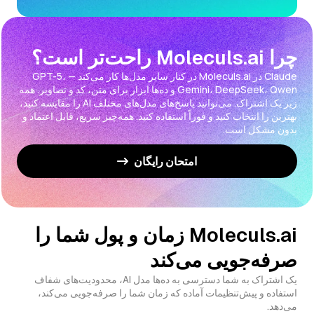
چرا Moleculs.ai راحت‌تر است؟
Claude در Moleculs.ai در کنار سایر مدل‌ها کار می‌کند — GPT-5،
Gemini، DeepSeek، Qwen و ده‌ها ابزار برای متن، کد و تصاویر. همه
زیر یک اشتراک. می‌توانید پاسخ‌های مدل‌های مختلف AI را مقایسه کنید،
بهترین را انتخاب کنید و فوراً استفاده کنید. همه‌چیز سریع، قابل اعتماد و
بدون مشکل است.
امتحان رایگان
Moleculs.ai زمان و پول شما را
صرفه‌جویی می‌کند
یک اشتراک به شما دسترسی به ده‌ها مدل AI، محدودیت‌های شفاف
استفاده و پیش‌تنظیمات آماده که زمان شما را صرفه‌جویی می‌کند،
می‌دهد.