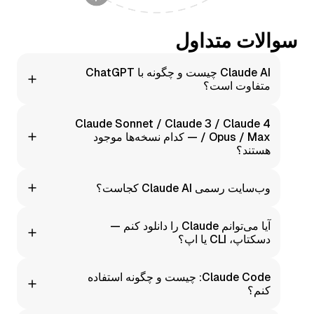
سوالات متداول
Claude AI چیست و چگونه با ChatGPT
متفاوت است؟
خانواده‌ای از مدل‌های زبانی توسط Anthropic است. به خاطر
Claude Sonnet / Claude 3 / Claude 4
تمرکز بر وضوح، ساختار و دقت در کار با متن متمایز است.
/ Opus / Max — کدام نسخه‌ها موجود
هستند؟
Moleculs.ai قابلیت‌های متنی Claude را از طریق یکپارچگی
وب‌سایت رسمی Claude AI کجاست؟
فعلی ما ارائه می‌دهد. نام‌های نسخه خاص کمتر از کیفیت
نتایجی که دریافت می‌کنید اهمیت دارد.
ما سایت رسمی نیستیم — ما یک پلتفرم جمع‌آوری کننده
آیا می‌توانم Claude را دانلود کنم —
مستقل AI هستیم. Moleculs.ai استفاده از Claude را با رابط
دسکتاپ، CLI یا اپ؟
کاربری ساده و گزینه‌های پرداخت محلی آسان می‌کند.
Moleculs.ai کاملاً مبتنی بر مرورگر است. نیاز به نصب نیست.
Claude Code: چیست و چگونه استفاده
کنم؟