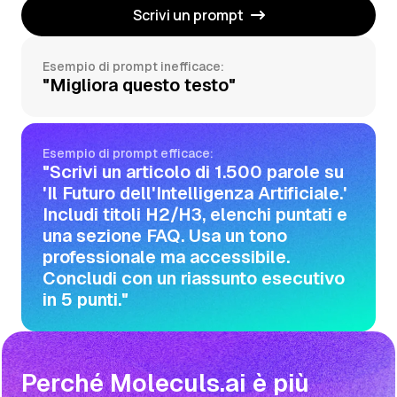
Scrivi un prompt
Esempio di prompt inefficace:
"Migliora questo testo"
Esempio di prompt efficace:
"Scrivi un articolo di 1.500 parole su
'Il Futuro dell'Intelligenza Artificiale.'
Includi titoli H2/H3, elenchi puntati e
una sezione FAQ. Usa un tono
professionale ma accessibile.
Concludi con un riassunto esecutivo
in 5 punti."
Perché Moleculs.ai è più