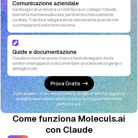
Comunicazione aziendale
Hai bisogno di un'email a un cliente o a un collega? Claude
Sonnet la mantiene educata, pertinente e naturalmente
cordiale. Ti aiuta a redigere email velocemente quando non
vuoi impegnarti nella formulazione.
Guide e documentazione
Claude scrive linee guida chiare e facili da seguire. Aiuta
scrittori e sviluppatori a documentare i processi senza gergo o
dettagli inutili.
Prova Gratis
Tutto questo — in un'unica finestra. Scegli un'attività, digita un
prompt breve e ottieni subito una bozza che puoi facilmente
perfezionare.
Come funziona Moleculs.ai
con Claude