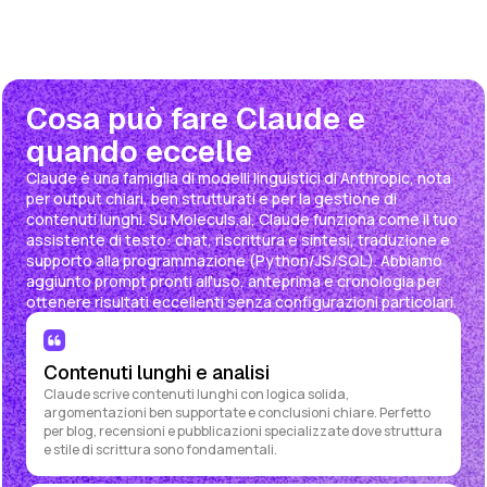
Cosa può fare Claude e
quando eccelle
Claude è una famiglia di modelli linguistici di Anthropic, nota
per output chiari, ben strutturati e per la gestione di
contenuti lunghi. Su Moleculs.ai, Claude funziona come il tuo
assistente di testo: chat, riscrittura e sintesi, traduzione e
supporto alla programmazione (Python/JS/SQL). Abbiamo
aggiunto prompt pronti all'uso, anteprima e cronologia per
ottenere risultati eccellenti senza configurazioni particolari.
Contenuti lunghi e analisi
Claude scrive contenuti lunghi con logica solida,
argomentazioni ben supportate e conclusioni chiare. Perfetto
per blog, recensioni e pubblicazioni specializzate dove struttura
e stile di scrittura sono fondamentali.