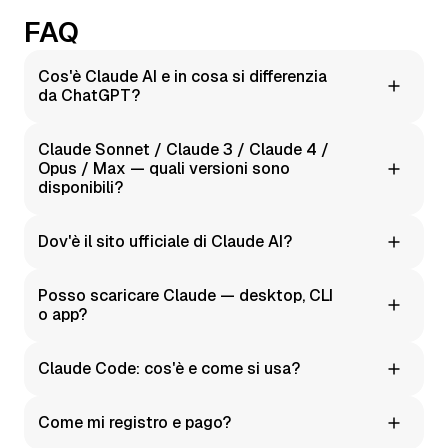
FAQ
Cos'è Claude AI e in cosa si differenzia
da ChatGPT?
È una famiglia di modelli linguistici di Anthropic. Si
Claude Sonnet / Claude 3 / Claude 4 /
distingue per l'attenzione alla chiarezza, alla struttura e
Opus / Max — quali versioni sono
alla precisione nel lavoro con i testi.
disponibili?
Moleculs.ai offre le capacità testuali di Claude
Dov'è il sito ufficiale di Claude AI?
attraverso la nostra integrazione attuale. I nomi delle
versioni specifiche contano meno della qualità dei
Non siamo il sito ufficiale — siamo una piattaforma
risultati che ottieni.
Posso scaricare Claude — desktop, CLI
aggregatrice AI indipendente. Moleculs.ai rende facile
o app?
usare Claude con un'interfaccia semplice e opzioni di
pagamento locali.
Moleculs.ai è completamente basato su browser.
Claude Code: cos'è e come si usa?
Nessuna installazione richiesta.
Sono funzionalità di assistenza al codice: spiegazioni
Come mi registro e pago?
degli errori, refactoring, esempi, query SQL. Forniamo
prompt pratici e cronologia delle conversazioni — tutto