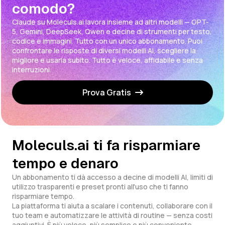
comodo?
Claude su Moleculs.ai lavora insieme ad altri modelli — GPT-
5, Gemini, DeepSeek, Qwen e decine di strumenti per testo,
codice e immagini. Tutto con un unico abbonamento. Puoi
confrontare le risposte di diversi modelli AI, scegliere la
migliore e usarla subito. Tutto è veloce, affidabile e senza
interruzioni.
Prova Gratis
Moleculs.ai ti fa risparmiare
tempo e denaro
Un abbonamento ti dà accesso a decine di modelli AI, limiti di
utilizzo trasparenti e preset pronti all'uso che ti fanno
risparmiare tempo.
La piattaforma ti aiuta a scalare i contenuti, collaborare con il
tuo team e automatizzare le attività di routine — senza costi
aggiuntivi. È più veloce, più semplice e più conveniente