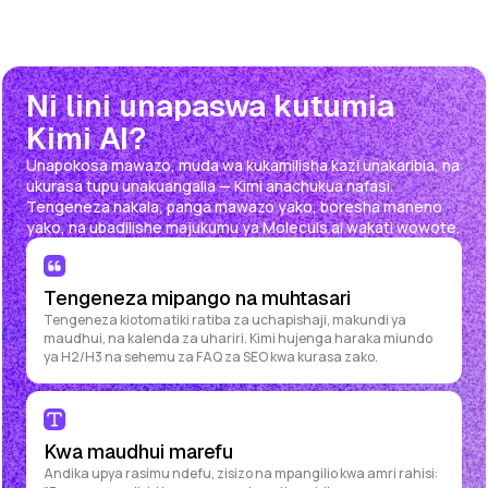
Ni lini unapaswa kutumia
Kimi AI?
Unapokosa mawazo, muda wa kukamilisha kazi unakaribia, na
ukurasa tupu unakuangalia — Kimi anachukua nafasi.
Tengeneza nakala, panga mawazo yako, boresha maneno
yako, na ubadilishe majukumu ya Moleculs.ai wakati wowote.
Tengeneza mipango na muhtasari
Tengeneza kiotomatiki ratiba za uchapishaji, makundi ya
maudhui, na kalenda za uhariri. Kimi hujenga haraka miundo
ya H2/H3 na sehemu za FAQ za SEO kwa kurasa zako.
Kwa maudhui marefu
Andika upya rasimu ndefu, zisizo na mpangilio kwa amri rahisi: