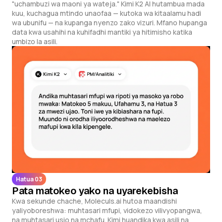
"uchambuzi wa maoni ya wateja." Kimi K2 AI hutambua mada
kuu, kuchagua mtindo unaofaa — kutoka wa kitaalamu hadi
wa ubunifu — na kupanga nyenzo zako vizuri. Mfano hupanga
data kwa usahihi na kuhifadhi mantiki ya hitimisho katika
umbizo la asili.
Hatua 03
Pata matokeo yako na uyarekebisha
Kwa sekunde chache, Moleculs.ai hutoa maandishi
yaliyoboreshwa: muhtasari mfupi, vidokezo vilivyopangwa,
na muhtasari usio na mchafu. Kimi huandika kwa asili na