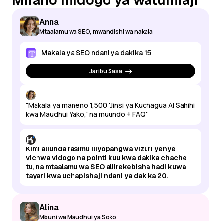
Mifano midogo ya watumiaji
Anna
Mtaalamu wa SEO, mwandishi wa nakala
Makala ya SEO ndani ya dakika 15
Jaribu Sasa
"Makala ya maneno 1,500 'Jinsi ya Kuchagua AI Sahihi
kwa Maudhui Yako,' na muundo + FAQ"
Kimi aliunda rasimu iliyopangwa vizuri yenye
vichwa vidogo na pointi kuu kwa dakika chache
tu, na mtaalamu wa SEO aliirekebisha hadi kuwa
tayari kwa uchapishaji ndani ya dakika 20.
Alina
Mbuni wa Maudhui ya Soko