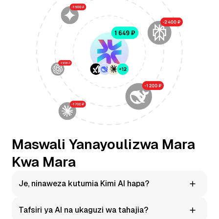
Maswali Yanayoulizwa Mara
Kwa Mara
Je, ninaweza kutumia Kimi AI hapa?
Ndiyo. Kwenye Moleculs.ai unaweza kuanza kutumia Kimi
Tafsiri ya AI na ukaguzi wa tahajia?
mara moja, bila usanidi wa ziada unaohitajika.