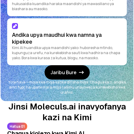
hukusaidia kuandika haraka maandishi ya mawasiliano ya
biashara au masoko.
Andika upya maudhui kwa namna ya
kipekee
Kimi AI huandika upya maandishi yako: huboresha mtindo,
kupunguza urefu, na kurekebisha sauti kwa hadhira na chapa
yako. Bora kwa kurasa za kutua, blogu, na masoko.
Jaribu Bure
Yote haya — moja kwa moja katika dirisha moja. Chagua kazi, andika
amri fupi, na upate mara moja rasimu unayoweza kuirekebisha kwa
urahisi.
Jinsi Moleculs.ai inavyofanya
kazi na Kimi
Hatua 01
Chagua kiolezo kwa Kimi AI