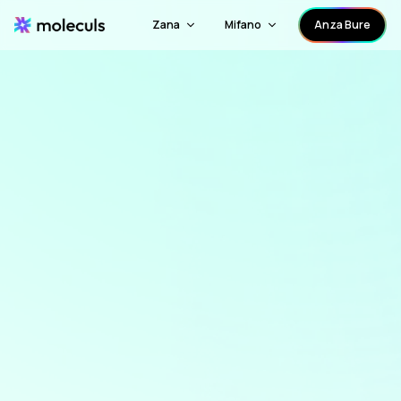
Zana
Mifano
Anza Bure