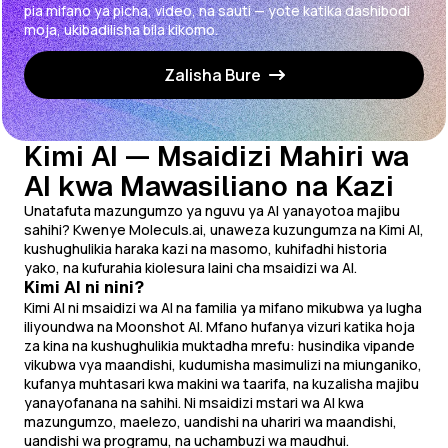
pia mifano ya picha, video, na sauti — yote katika dashibodi
moja, ukibadilisha bila kikomo.
Zalisha Bure
Kimi AI — Msaidizi Mahiri wa
AI kwa Mawasiliano na Kazi
Unatafuta mazungumzo ya nguvu ya AI yanayotoa majibu
sahihi? Kwenye Moleculs.ai, unaweza kuzungumza na Kimi AI,
kushughulikia haraka kazi na masomo, kuhifadhi historia
yako, na kufurahia kiolesura laini cha msaidizi wa AI.
Kimi AI ni nini?
Kimi AI ni msaidizi wa AI na familia ya mifano mikubwa ya lugha
iliyoundwa na Moonshot AI. Mfano hufanya vizuri katika hoja
za kina na kushughulikia muktadha mrefu: husindika vipande
vikubwa vya maandishi, kudumisha masimulizi na miunganiko,
kufanya muhtasari kwa makini wa taarifa, na kuzalisha majibu
yanayofanana na sahihi. Ni msaidizi mstari wa AI kwa
mazungumzo, maelezo, uandishi na uhariri wa maandishi,
uandishi wa programu, na uchambuzi wa maudhui.