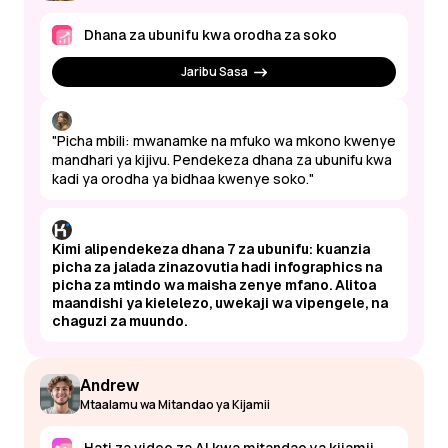
Dhana za ubunifu kwa orodha za soko
Jaribu Sasa
"Picha mbili: mwanamke na mfuko wa mkono kwenye
mandhari ya kijivu. Pendekeza dhana za ubunifu kwa
kadi ya orodha ya bidhaa kwenye soko."
Kimi alipendekeza dhana 7 za ubunifu: kuanzia
picha za jalada zinazovutia hadi infographics na
picha za mtindo wa maisha zenye mfano. Alitoa
maandishi ya kielelezo, uwekaji wa vipengele, na
chaguzi za muundo.
Andrew
Mtaalamu wa Mitandao ya Kijamii