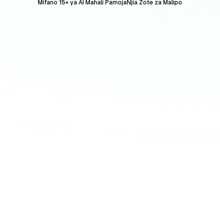
Mifano 15+ ya AI Mahali Pamoja
Njia Zote za Malipo