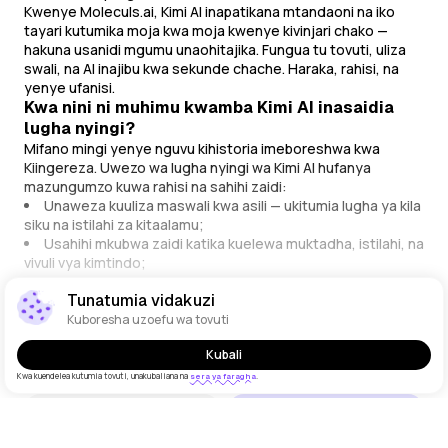
Kwenye Moleculs.ai, Kimi AI inapatikana mtandaoni na iko
tayari kutumika moja kwa moja kwenye kivinjari chako —
hakuna usanidi mgumu unaohitajika. Fungua tu tovuti, uliza
swali, na AI inajibu kwa sekunde chache. Haraka, rahisi, na
yenye ufanisi.
Kwa nini ni muhimu kwamba Kimi AI inasaidia
lugha nyingi?
Mifano mingi yenye nguvu kihistoria imeboreshwa kwa
Kiingereza. Uwezo wa lugha nyingi wa Kimi AI hufanya
mazungumzo kuwa rahisi na sahihi zaidi:
Unaweza kuuliza maswali kwa asili — ukitumia lugha ya kila
siku na istilahi za kitaalamu;
Usahihi mkubwa zaidi katika kuelewa muktadha, istilahi, na
vivuli vya kimtindo;
Rahisi zaidi kwa kutumia AI katika elimu, kazi, na biashara.
Tunatumia vidakuzi
Kimi AI hushughulikia kila kitu kuanzia maswali ya haraka hadi
Onyesha maandishi kamili
kazi ngumu kwa urahisi — ikipanga taarifa, kuhoji hatua kwa
Kuboresha uzoefu wa tovuti
hatua, na kutoa matokeo wazi na ya vitendo.
Kubali
Kimi AI inafanya kazije?
ChatGPT
DeepSeek
Kimi AI imejengwa juu ya usanifu wa transformer. Mfano
Kwa kuendelea kutumia tovuti, unakubaliana na
.
sera ya faragha
huchambua amri yako, kutambua maana kuu, na kutabiri jibu
Gemini
Kimi
linalolingana zaidi. Haunanakili maandishi yaliyopo —
huzalisha mapya kulingana na maarifa yaliyopatikana wakati