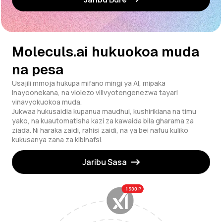
Moleculs.ai hukuokoa muda
na pesa
Usajili mmoja hukupa mifano mingi ya AI, mipaka
inayoonekana, na violezo vilivyotengenezwa tayari
vinavyokuokoa muda.
Jukwaa hukusaidia kupanua maudhui, kushirikiana na timu
yako, na kuautomatisha kazi za kawaida bila gharama za
ziada. Ni haraka zaidi, rahisi zaidi, na ya bei nafuu kuliko
kukusanya zana za kibinafsi.
Jaribu Sasa