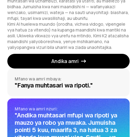
muhtasari wa uchambuzi, karatasi ya utafiti, au maelezo ya
bidhaa. Jumuisha kwa nani maandishi ni — wafanyakazi
wenzako, usimamizi, wateja — na sauti unayohitaji: biashara,
mfupi, tayari kwa uwasilishaji, au ubunifu.
Kimi AI huelewa muundo (orodha, vichwa vidogo, vipengele
vya hatua za vitendo) na kupanga maandishi kwa mantiki na
asili. Ukiweka vikwazo vya urefu na mtindo, Kimi K2 atazalisha
maandishi yaliyoboreshwa, yenye mshikamano, na
yaliyopangwa vizuri bila uhariri wa ziada unaohitajika.
Andika amri
Mfano wa amri mbaya:
"Fanya muhtasari wa ripoti."
Mfano wa amri nzuri:
"Andika muhtasari mfupi wa ripoti ya
mauzo ya robo ya mwaka. Jumuisha
pointi 5 kuu, maarifa 3, na hatua 3 za