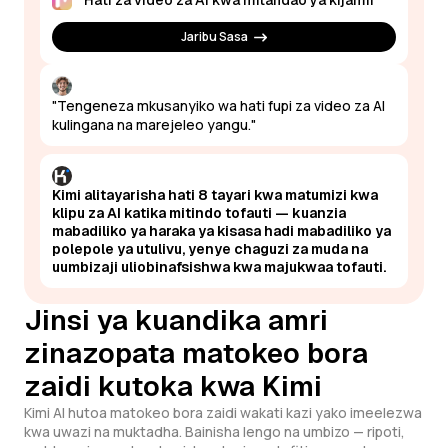
Hati za video za AI kwa mitandao ya kijamii
Jaribu Sasa
"Tengeneza mkusanyiko wa hati fupi za video za AI
kulingana na marejeleo yangu."
Kimi alitayarisha hati 8 tayari kwa matumizi kwa
klipu za AI katika mitindo tofauti — kuanzia
mabadiliko ya haraka ya kisasa hadi mabadiliko ya
polepole ya utulivu, yenye chaguzi za muda na
uumbizaji uliobinafsishwa kwa majukwaa tofauti.
Jinsi ya kuandika amri
zinazopata matokeo bora
zaidi kutoka kwa Kimi
Kimi AI hutoa matokeo bora zaidi wakati kazi yako imeelezwa
kwa uwazi na muktadha. Bainisha lengo na umbizo — ripoti,