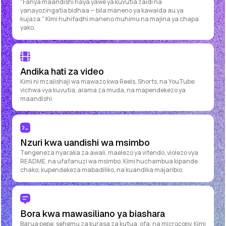
"Fanya maandishi haya yawe ya kuvutia zaidi na
yanayozingatia bidhaa — bila maneno ya kawaida au ya
kujaza." Kimi huhifadhi maneno muhimu na majina ya chapa
yako.
Andika hati za video
Kimi ni mzalishaji wa mawazo kwa Reels, Shorts, na YouTube:
vichwa vya kuvutia, alama za muda, na mapendekezo ya
maandishi.
Nzuri kwa uandishi wa msimbo
Tengeneza nyaraka za awali, maelezo ya vitendo, violezo vya
README, na ufafanuzi wa msimbo. Kimi huchambua kipande
chako, kupendekeza mabadiliko, na kuandika majaribio.
Bora kwa mawasiliano ya biashara
Barua pepe, sehemu za kurasa za kutua, ofa, na microcopy. Kimi