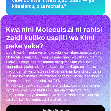
vitendo kwa mwezi ujao. Sauti — ya
kitaalamu, bila mchafu."
Kwa nini Moleculs.ai ni rahisi
zaidi kuliko usajili wa Kimi
peke yake?
Usajili wa Kimi peke yake hukuzuia kwa mfano mmoja, wakati
Moleculs.ai hukupa ufikiaji wa papo hapo wa GPT-5, Gemini,
Claude, DeepSeek, na mifano mingi maalum ya AI kwa
maandishi, picha, video, na sauti. Kwa mikopo na mipaka
iliyounganishwa, unaweza kutoa rasilimali kwa uhuru: tumia
Kimi leo kwa makala, muhtasari, na tafsiri, kisha ubadilishe
kesho kuunda hati, picha, au TTS.
Kimi AI kwenye Moleculs.ai inafanya kazi pamoja na mifano
mingine, kwa hivyo huhitaji kulipa kila moja tofauti au
kubadilisha kati ya mifumo — kazi zote zinakamilika haraka
zaidi na kwa bei nafuu zaidi mahali pamoja.
Jaribu Bure