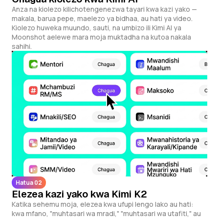
Anza na kiolezo kilichotengenezwa tayari kwa kazi yako —
makala, barua pepe, maelezo ya bidhaa, au hati ya video.
Kiolezo huweka muundo, sauti, na umbizo ili Kimi AI ya
Moonshot aelewe mara moja muktadha na kutoa nakala
sahihi.
Hatua 02
Elezea kazi yako kwa Kimi K2
Katika sehemu moja, elezea kwa ufupi lengo lako au hati:
kwa mfano, "muhtasari wa mradi," "muhtasari wa utafiti," au